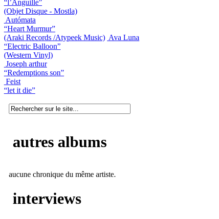
“l’Anguille”
(Objet Disque - Mostla)
Autómata
“Heart Murmur”
(Araki Records /Atypeek Music)
Ava Luna
“Electric Balloon”
(Western Vinyl)
Joseph arthur
“Redemptions son”
Feist
“let it die”
autres albums
aucune chronique du même artiste.
interviews