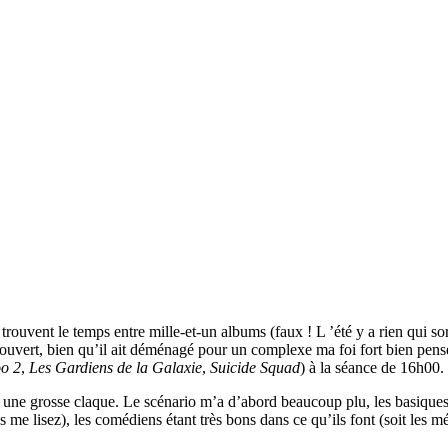
ouvent le temps entre mille-et-un albums (faux ! L ’été y a rien qui sor
s ouvert, bien qu’il ait déménagé pour un complexe ma foi fort bien pensé
o 2
,
Les Gardiens de la Galaxie
,
Suicide Squad
) à la séance de 16h00.
se une grosse claque. Le scénario m’a d’abord beaucoup plu, les basiques
isez), les comédiens étant très bons dans ce qu’ils font (soit les méchan