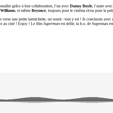
connaître grâce à leur collaboration, l’un avec
Danny Boyle
, l’autre ave
 Williams
, et même
Beyonce
, toujours pour le cinéma et/ou pour la publ
n verse une petite larmichette, on sourit : tout y est ! Je conclurais av
ez au ciné ! Enjoy ! Le film
Superman
est drôle, la b.o. de Superman est