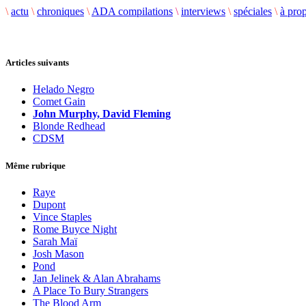
\
actu
\
chroniques
\
ADA compilations
\
interviews
\
spéciales
\
à pro
Articles suivants
Helado Negro
Comet Gain
John Murphy, David Fleming
Blonde Redhead
CDSM
Même rubrique
Raye
Dupont
Vince Staples
Rome Buyce Night
Sarah Maï
Josh Mason
Pond
Jan Jelinek & Alan Abrahams
A Place To Bury Strangers
The Blood Arm