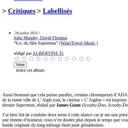
>
Critiques
>
Labellisés
28 juillet 2025 /
John Murphy, David Fleming
“b.o. du film Superman”
(WaterTower Music )
rédigé par
ALBERTINE D.
notez cet album
Aussi étonnant que cela puisse paraître, certains chroniqueurs d’ADA tr
de la riante ville de L’ Aigle (oui, le cinéma « L’ Aiglon » est toujour
dernier
Superman
, réalisé par
James Gunn
(
Scooby-Doo
,
Scooby-Do
J’ai bien fait de conduire deux teens à cette séance car je me suis pri
une femme d’honneur, vous n’en doutez plus depuis le temps que vous me l
bande originale du long-métrage étant juste génialissimo.