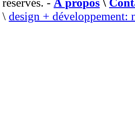
réservés. -
À propos
\
Cont
\
design + développement: 