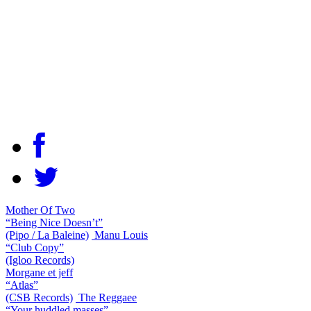
Mother Of Two
“Being Nice Doesn’t”
(Pipo / La Baleine)
Manu Louis
“Club Copy”
(Igloo Records)
Morgane et jeff
“Atlas”
(CSB Records)
The Reggaee
“Your huddled masses”