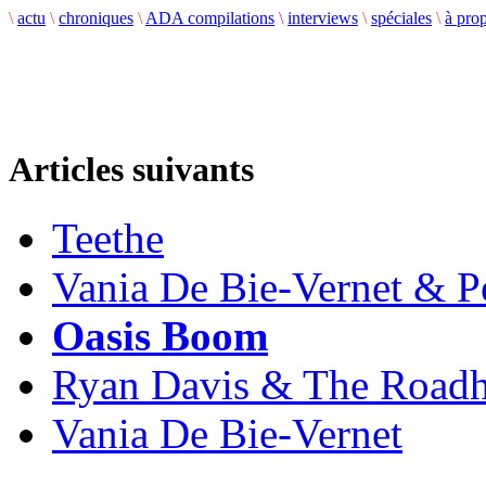
\
actu
\
chroniques
\
ADA compilations
\
interviews
\
spéciales
\
à pro
Articles suivants
Teethe
Vania De Bie-Vernet & 
Oasis Boom
Ryan Davis & The Road
Vania De Bie-Vernet