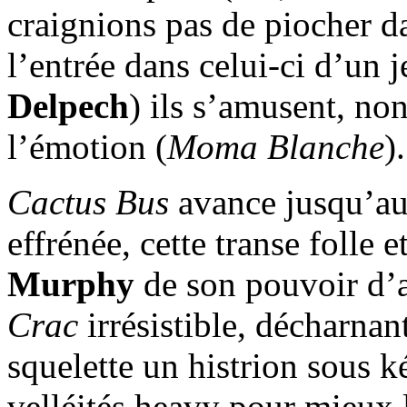
craignions pas de piocher d
l’entrée dans celui-ci d’un
Delpech
) ils s’amusent, non
l’émotion (
Moma Blanche
).
Cactus Bus
avance jusqu’au 
effrénée, cette transe folle
Murphy
de son pouvoir d’a
Crac
irrésistible, décharnan
squelette un histrion sous k
velléités heavy pour mieux 