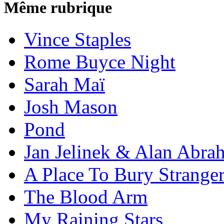
Même rubrique
Vince Staples
Rome Buyce Night
Sarah Maï
Josh Mason
Pond
Jan Jelinek & Alan Abra
A Place To Bury Strange
The Blood Arm
My Raining Stars