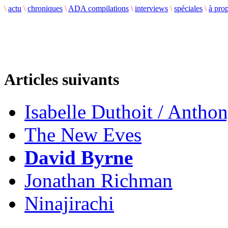
\
actu
\
chroniques
\
ADA compilations
\
interviews
\
spéciales
\
à pro
Articles suivants
Isabelle Duthoit / Antho
The New Eves
David Byrne
Jonathan Richman
Ninajirachi