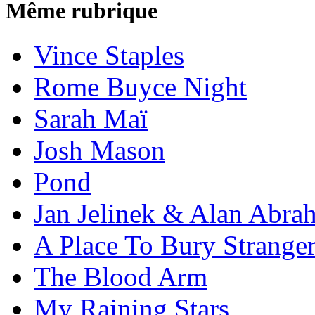
Même rubrique
Vince Staples
Rome Buyce Night
Sarah Maï
Josh Mason
Pond
Jan Jelinek & Alan Abra
A Place To Bury Strange
The Blood Arm
My Raining Stars