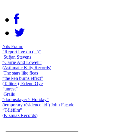
Nils Frahm
“Report live du (...)”
Sufjan Stevens
“Carrie And Lowell”
(Asthmatic Kitty Records)
The stars like fleas
“the ken burns effect”
(Talitres)
Erlend Oye
“unrest”
Grails
“doomsdayer’s Holiday”
(temporary résidence ltd )
John Façade
“Téléfilm”
(Kizmiaz Records)