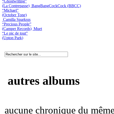
“Ghostwriting”
(La Contrepasse)
BangBangCockCock (BBCC)
“Michael”
(October Tone)
Camilla Sparksss
“Precious People”
(Camper Records)
Muet
“Le pic de tout”
(Upton Park)
autres albums
aucune chronique du même 