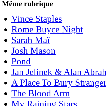
Même rubrique
Vince Staples
Rome Buyce Night
Sarah Maï
Josh Mason
Pond
Jan Jelinek & Alan Abra
A Place To Bury Strange
The Blood Arm
My Raining Stars