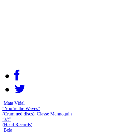
Maïa Vidal
“You’re the Waves”
(Crammed discs)
Classe Mannequin
“s/t”
(Head Records)
Bela