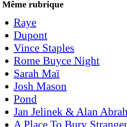
Même rubrique
Raye
Dupont
Vince Staples
Rome Buyce Night
Sarah Maï
Josh Mason
Pond
Jan Jelinek & Alan Abra
A Place To Bury Strange