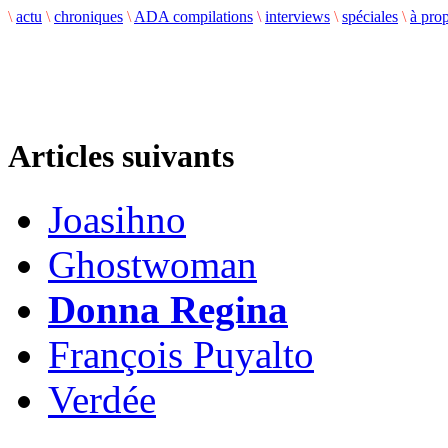
\
actu
\
chroniques
\
ADA compilations
\
interviews
\
spéciales
\
à pro
Articles suivants
Joasihno
Ghostwoman
Donna Regina
François Puyalto
Verdée