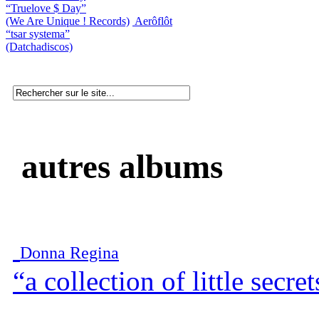
“Truelove $ Day”
(We Are Unique ! Records)
Aerôflôt
“tsar systema”
(Datchadiscos)
autres albums
Donna Regina
“a collection of little secret