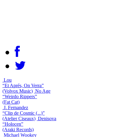
Lou
“Et Aprés, On Verra”
(Volvox Music)
No Age
“Weirdo Rippers”
(Fat Cat)
J. Fernandez
“Clip de Cosmic (...)”
(Atelier Ciseaux)
Denisova
“Holocen”
(Araki Records)
Michael Wookey