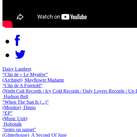
Daisy Lambert
“Clip de « Le Mystère”
(Archipel)
Mayflower Madame
“Clip de A Foretold”
(Night Cult Records / Icy Cold Records / Only Lovers Records / Up
Hudson Bell
“When The Sun Is (...)”
(Monitor)
Dinno
“EP”
(Music Unit)
Hobotalk
“notes on sunset”
(Glitterhouse)
A Second Of June