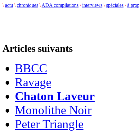
\
actu
\
chroniques
\
ADA compilations
\
interviews
\
spéciales
\
à pro
Articles suivants
BBCC
Ravage
Chaton Laveur
Monolithe Noir
Peter Triangle