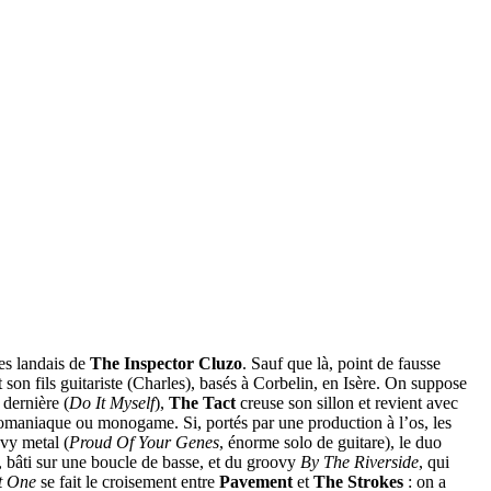
les landais de
The Inspector Cluzo
. Sauf que là, point de fausse
son fils guitariste (Charles), basés à Corbelin, en Isère. On suppose
 dernière (
Do It Myself
),
The Tact
creuse son sillon et revient avec
omaniaque ou monogame. Si, portés par une production à l’os, les
vy metal (
Proud Of Your Genes
, énorme solo de guitare), le duo
, bâti sur une boucle de basse, et du groovy
By The Riverside
, qui
t One
se fait le croisement entre
Pavement
et
The Strokes
: on a