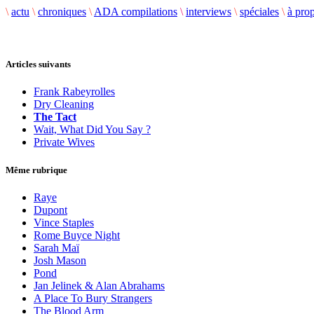
\
actu
\
chroniques
\
ADA compilations
\
interviews
\
spéciales
\
à pro
Articles suivants
Frank Rabeyrolles
Dry Cleaning
The Tact
Wait, What Did You Say ?
Private Wives
Même rubrique
Raye
Dupont
Vince Staples
Rome Buyce Night
Sarah Maï
Josh Mason
Pond
Jan Jelinek & Alan Abrahams
A Place To Bury Strangers
The Blood Arm