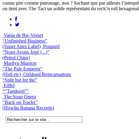
connu pire comme patronage, non ? Sachant que par ailleurs l’interp
on tient avec The Tact un solide représentant du rock’n roll hexagonal
Vania de Bie-Vernet
“Unfinished Business”
(Super Apes Label)
Poupard
“Nous Avons Joué (...)”
(Petrol Chips)
Marilyn Manson
“The Pale Emperor”
(Hell etc)
Oxblood Reincarnations
“Split but for the”
Eiffel
““Tandoori””
The Soap Opera
“Back on Tracks”
(Howlin Banana Records)