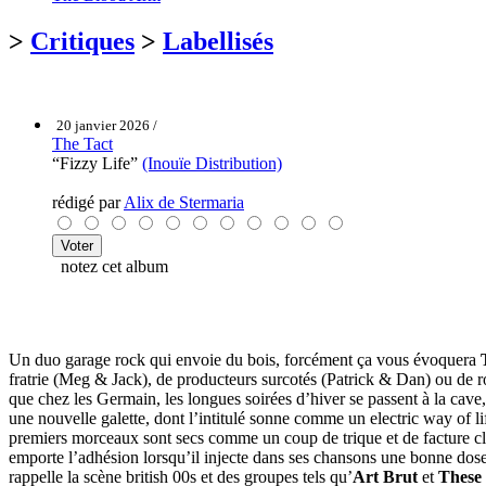
>
Critiques
>
Labellisés
20 janvier 2026 /
The Tact
“Fizzy Life”
(Inouïe Distribution)
rédigé par
Alix de Stermaria
notez cet album
Un duo garage rock qui envoie du bois, forcément ça vous évoquera
fratrie (Meg & Jack), de producteurs surcotés (Patrick & Dan) ou de ro
que chez les Germain, les longues soirées d’hiver se passent à la cave
une nouvelle galette, dont l’intitulé sonne comme un electric way of l
premiers morceaux sont secs comme un coup de trique et de facture cla
emporte l’adhésion lorsqu’il injecte dans ses chansons une bonne dose
rappelle la scène british 00s et des groupes tels qu’
Art Brut
et
These