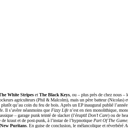
The White Stripes
et
The Black Keys
, ou – plus près de chez nous – 
ckeurs agriculteurs (Phil & Malcolm), mais un père batteur (Nicolas) et 
, plutôt qu’au coin du feu de bois. Après un EP inaugural publié l’année
ife. Il s’avère néanmoins que
Fizzy Life
n’est en rien monolithique, mon
ssique – garage punk teinté de slacker (l’éruptif
Don’t Care
) ou de hea
 de kraut et de post-punk, à l’instar de l’hypnotique
Part Of The Game
 New Puritans
. En guise de conclusion, le mélancolique et réverbéré
A