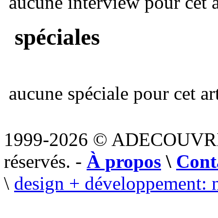
aucune interview pour cet ar
spéciales
aucune spéciale pour cet art
1999-2026 © ADECOUVR
réservés. -
À propos
\
Cont
\
design + développement: 