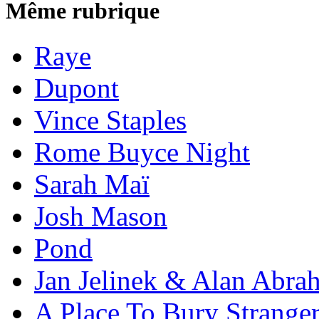
Même rubrique
Raye
Dupont
Vince Staples
Rome Buyce Night
Sarah Maï
Josh Mason
Pond
Jan Jelinek & Alan Abra
A Place To Bury Strange