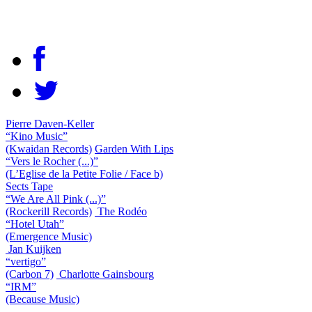
Pierre Daven-Keller
“Kino Music”
(Kwaidan Records)
Garden With Lips
“Vers le Rocher (...)”
(L’Eglise de la Petite Folie / Face b)
Sects Tape
“We Are All Pink (...)”
(Rockerill Records)
The Rodéo
“Hotel Utah”
(Emergence Music)
Jan Kuijken
“vertigo”
(Carbon 7)
Charlotte Gainsbourg
“IRM”
(Because Music)