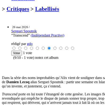
>
Critiques
>
Labellisés
26 mai 2026 /
Serguei Spoutnik
“Transcend”
(Indépendant Practive)
rédigé par
gdo
1 vote
(9/10 - 1 vote) notez cet album
Dans la série des noms improbables qu’Alix vient de souligner dans s
de
Damien Lecoq
alias Serguei Spoutnik : partir une semaine en Isla
qu’on invente, et justement, ça s’entend.
Transcend
porte en lui toute l’étrangeté de cette genèse. Les images 
revendiquée qui empêche le disque de jamais sonner trop propre, trop l
qui respirent, qui dérivent, qui n’arrivent jamais tout à fait là où on les