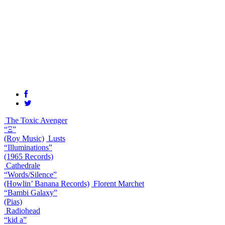
The Toxic Avenger
“Ξ”
(Roy Music)
Lusts
“Illuminations”
(1965 Records)
Cathedrale
“Words​/​Silence”
(Howlin’ Banana Records)
Florent Marchet
“Bambi Galaxy”
(Pias)
Radiohead
“kid a”