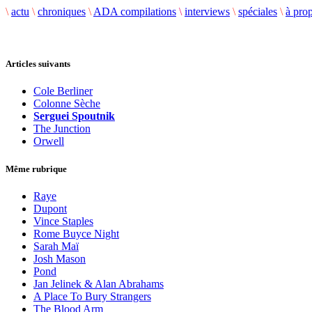
\
actu
\
chroniques
\
ADA compilations
\
interviews
\
spéciales
\
à pro
Articles suivants
Cole Berliner
Colonne Sèche
Serguei Spoutnik
The Junction
Orwell
Même rubrique
Raye
Dupont
Vince Staples
Rome Buyce Night
Sarah Maï
Josh Mason
Pond
Jan Jelinek & Alan Abrahams
A Place To Bury Strangers
The Blood Arm