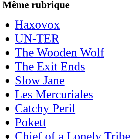
Même rubrique
Haxovox
UN-TER
The Wooden Wolf
The Exit Ends
Slow Jane
Les Mercuriales
Catchy Peril
Pokett
Chief of a Lonely Tribe