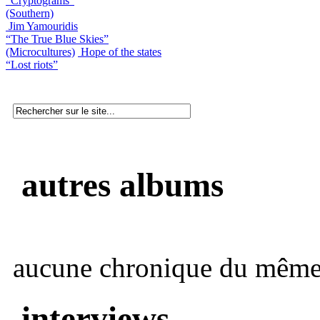
“Cryptograms”
(Southern)
Jim Yamouridis
“The True Blue Skies”
(Microcultures)
Hope of the states
“Lost riots”
autres albums
aucune chronique du même 
interviews