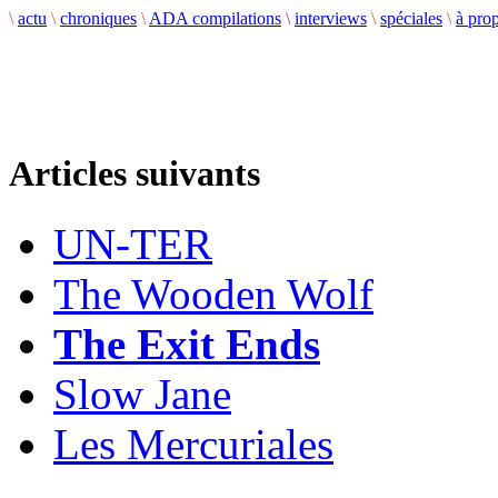
\
actu
\
chroniques
\
ADA compilations
\
interviews
\
spéciales
\
à pro
Articles suivants
UN-TER
The Wooden Wolf
The Exit Ends
Slow Jane
Les Mercuriales