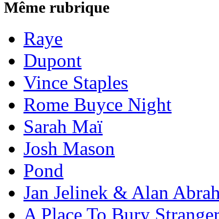
Même rubrique
Raye
Dupont
Vince Staples
Rome Buyce Night
Sarah Maï
Josh Mason
Pond
Jan Jelinek & Alan Abra
A Place To Bury Strange