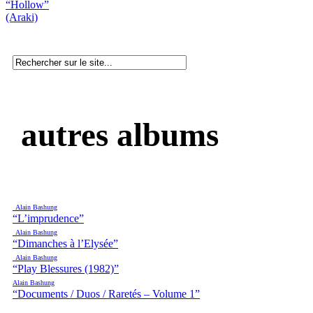
“Hollow”
(Araki)
autres albums
Alain Bashung
“L’imprudence”
Alain Bashung
“Dimanches à l’Elysée”
Alain Bashung
“Play Blessures (1982)”
Alain Bashung
“Documents / Duos / Raretés – Volume 1”