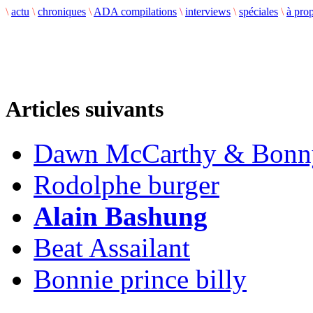
\
actu
\
chroniques
\
ADA compilations
\
interviews
\
spéciales
\
à pro
Articles suivants
Dawn McCarthy & Bonny
Rodolphe burger
Alain Bashung
Beat Assailant
Bonnie prince billy