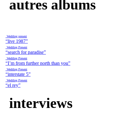
autres albums
Wedding present
“live 1987”
Wedding Present
“search for paradise”
Wedding Present
“I’m from further north than you”
Wedding Present
“interstate 5”
Wedding Present
“el rey”
interviews