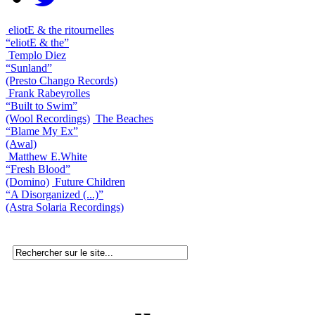
eliotE & the ritournelles
“eliotE & the”
Templo Diez
“Sunland”
(Presto Chango Records)
Frank Rabeyrolles
“Built to Swim”
(Wool Recordings)
The Beaches
“Blame My Ex”
(Awal)
Matthew E.White
“Fresh Blood”
(Domino)
Future Children
“A Disorganized (...)”
(Astra Solaria Recordings)