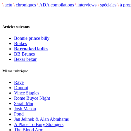
\
actu
\
chroniques
\
ADA compilations
\
interviews
\
spéciales
\
à pro
Articles suivants
Bonnie prince billy
Brakes
Barenaked ladies
BB Brunes
Bexar bexar
Même rubrique
Raye
Dupont
Vince Staples
Rome Buyce Night
Sarah Maï
Josh Mason
Pond
Jan Jelinek & Alan Abrahams
A Place To Bury Strangers
The Blood Arm