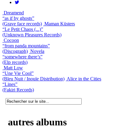
Dreamend
“as if by ghosts”
(Grave face records)
Maman Küsters
“Le Petit Chaos (...)”
(Unknown Pleasures Records)
Cocoon
“from panda mountains”
(Discograph)
Novela
“somewhere there’s”
(Elp records)
Matt Low
“Une Vie Cool”
(Bleu Nuit / Inouïe Distribution)
Alice in the Cities
“Lines”
(Fakiri Records)
autres albums