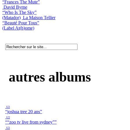
“Frances The Mute”
David Byrne
“Who Is The Sky”
(Matador)
La Maison Tellier
“Beauté Pour Tous”
(Label At(h)ome)
autres albums
U2
“joshua tree 20 ans”
U2
““zoo tv live from sydney””
U2