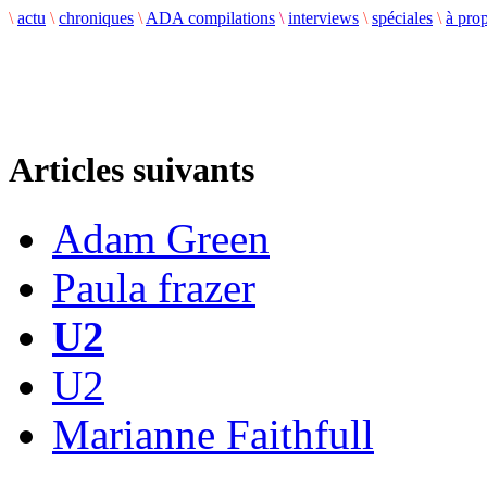
\
actu
\
chroniques
\
ADA compilations
\
interviews
\
spéciales
\
à pro
Articles suivants
Adam Green
Paula frazer
U2
U2
Marianne Faithfull