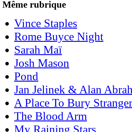
Même rubrique
Vince Staples
Rome Buyce Night
Sarah Maï
Josh Mason
Pond
Jan Jelinek & Alan Abra
A Place To Bury Strange
The Blood Arm
My Raining Stars