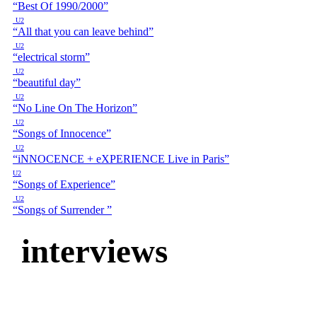
“Best Of 1990/2000”
U2
“All that you can leave behind”
U2
“electrical storm”
U2
“beautiful day”
U2
“No Line On The Horizon”
U2
“Songs of Innocence”
U2
“iNNOCENCE + eXPERIENCE Live in Paris”
U2
“Songs of Experience”
U2
“Songs of Surrender ”
interviews