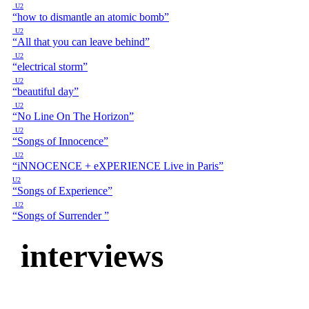
U2
“how to dismantle an atomic bomb”
U2
“All that you can leave behind”
U2
“electrical storm”
U2
“beautiful day”
U2
“No Line On The Horizon”
U2
“Songs of Innocence”
U2
“iNNOCENCE + eXPERIENCE Live in Paris”
U2
“Songs of Experience”
U2
“Songs of Surrender ”
interviews