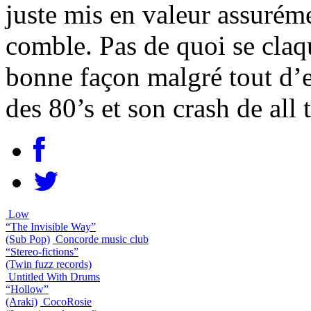
juste mis en valeur assuréme
comble. Pas de quoi se claqu
bonne façon malgré tout d’
des 80’s et son crash de all
Low
“The Invisible Way”
(Sub Pop)
Concorde music club
“Stereo-fictions”
(Twin fuzz records)
Untitled With Drums
“Hollow”
(Araki)
CocoRosie