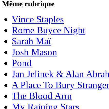
Même rubrique
Vince Staples
Rome Buyce Night
Sarah Maï
Josh Mason
Pond
Jan Jelinek & Alan Abra
A Place To Bury Strange
The Blood Arm
My Raining Stars