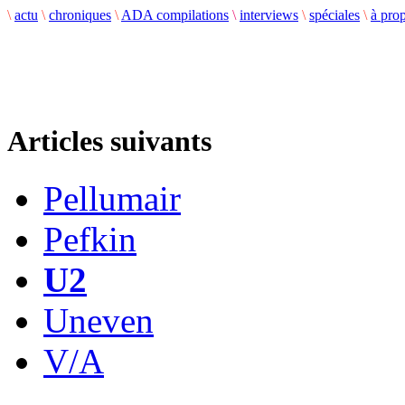
\
actu
\
chroniques
\
ADA compilations
\
interviews
\
spéciales
\
à pro
Articles suivants
Pellumair
Pefkin
U2
Uneven
V/A