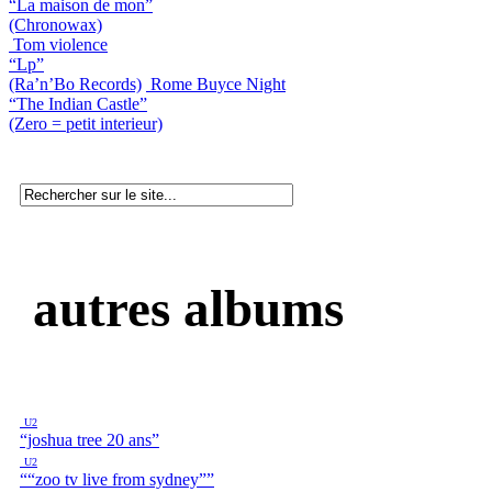
“La maison de mon”
(Chronowax)
Tom violence
“Lp”
(Ra’n’Bo Records)
Rome Buyce Night
“The Indian Castle”
(Zero = petit interieur)
autres albums
U2
“joshua tree 20 ans”
U2
““zoo tv live from sydney””