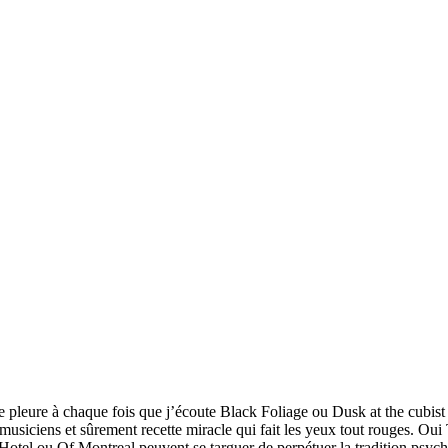
 pleure à chaque fois que j’écoute Black Foliage ou Dusk at the cubist 
usiciens et sûrement recette miracle qui fait les yeux tout rouges. Oui
Hotel ou Of Montreal peuvent se targuer de perpétuer la tradition psyc