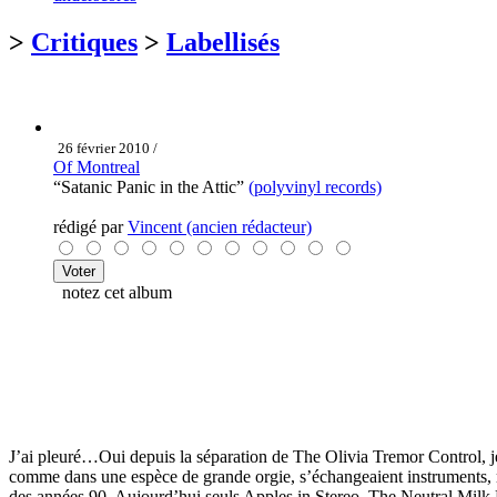
>
Critiques
>
Labellisés
26 février 2010 /
Of Montreal
“Satanic Panic in the Attic”
(polyvinyl records)
rédigé par
Vincent (ancien rédacteur)
notez cet album
J’ai pleuré…Oui depuis la séparation de The Olivia Tremor Control, je
comme dans une espèce de grande orgie, s’échangeaient instruments, m
des années 90. Aujourd’hui seuls Apples in Stereo, The Neutral Milk 