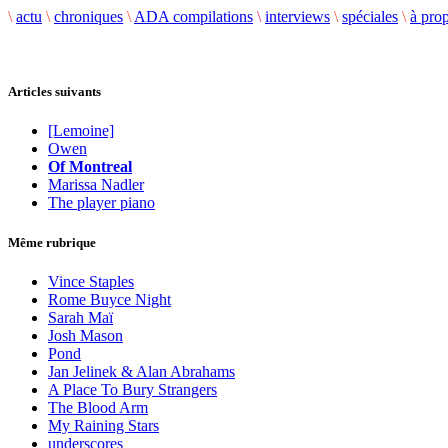
\
actu
\
chroniques
\
ADA compilations
\
interviews
\
spéciales
\
à pro
Articles suivants
[Lemoine]
Owen
Of Montreal
Marissa Nadler
The player piano
Même rubrique
Vince Staples
Rome Buyce Night
Sarah Maï
Josh Mason
Pond
Jan Jelinek & Alan Abrahams
A Place To Bury Strangers
The Blood Arm
My Raining Stars
underscores