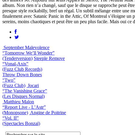
album. Non rien n’a changé, sauf que le disque se rapproche peut être p
presque style rockabilly, bref un régal. Un subtil mélange entre une
finalement avec Satanic Panic in the Attic, Of Montreal s’éloigne un 
sereins, moins chaotiques et peut être un peu plus facile. Mais oui ce 
September Malevolence
“Tomorrow We’ll Wonder”
(Tenderversion)
Steeple Remove
“Vonal-Axis”
(Fuzz Club Records)
Throw Down Bones
“Two”
(Fuzz Club)
Jocari
“The Vanishing Grace”
(Les Disques Normal)
Matthieu Malon
“Report Live - L’Astr”
(Monopsone)
Angine de Poitrine
“Vol. II”
(Spectacles Bonzaï)