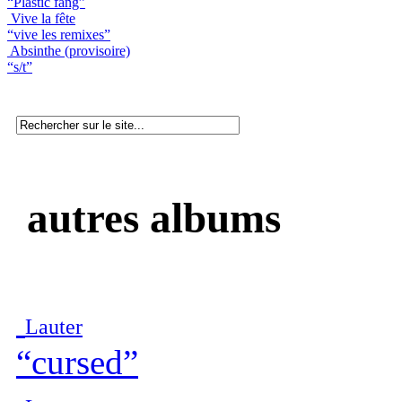
“Plastic fang”
Vive la fête
“vive les remixes”
Absinthe (provisoire)
“s/t”
autres albums
Lauter
“cursed”