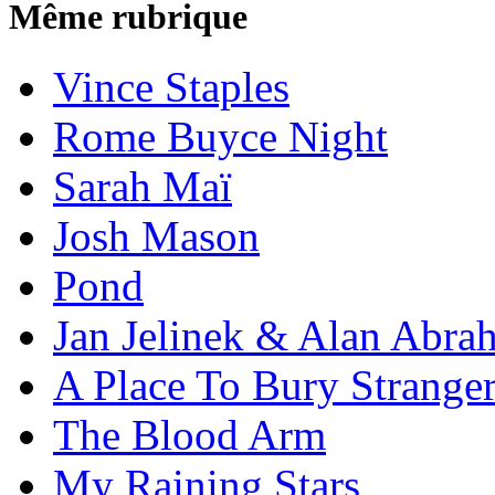
Même rubrique
Vince Staples
Rome Buyce Night
Sarah Maï
Josh Mason
Pond
Jan Jelinek & Alan Abra
A Place To Bury Strange
The Blood Arm
My Raining Stars