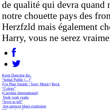
de qualité qui devra quand
notre chouette pays des from
Herzfzld mais également ch
Harry, vous ne serez vraime
Keep Dancing Inc.
“Initial Public (...)”
(Un Plan Simple / Sony Music)
Beck
“Colors”
(Caroline International)
Yeah yeah yeahs
“fever to tell”
Jon spencer blues explosion