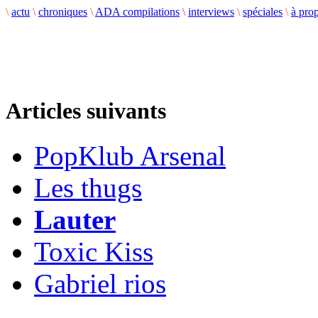
\
actu
\
chroniques
\
ADA compilations
\
interviews
\
spéciales
\
à pro
Articles suivants
PopKlub Arsenal
Les thugs
Lauter
Toxic Kiss
Gabriel rios