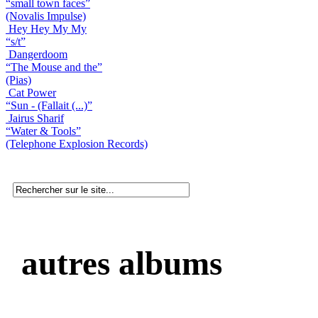
“small town faces”
(Novalis Impulse)
Hey Hey My My
“s/t”
Dangerdoom
“The Mouse and the”
(Pias)
Cat Power
“Sun - (Fallait (...)”
Jairus Sharif
“Water & Tools”
(Telephone Explosion Records)
autres albums