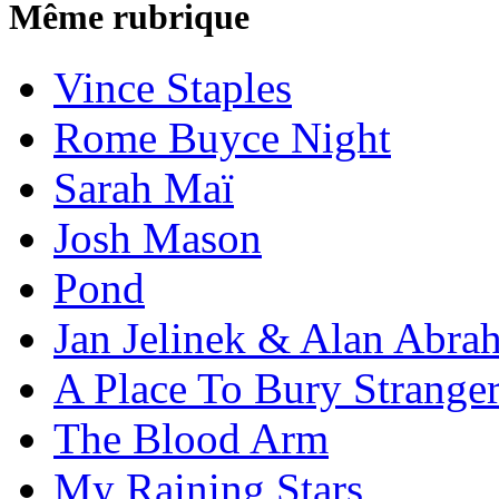
Même rubrique
Vince Staples
Rome Buyce Night
Sarah Maï
Josh Mason
Pond
Jan Jelinek & Alan Abra
A Place To Bury Strange
The Blood Arm
My Raining Stars