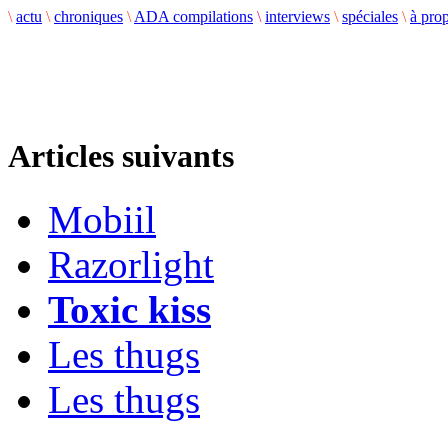
\
actu
\
chroniques
\
ADA compilations
\
interviews
\
spéciales
\
à pro
Articles suivants
Mobiil
Razorlight
Toxic kiss
Les thugs
Les thugs