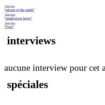
Toxic kiss
“ghosts of the night”
Toxic Kiss
“small town faces”
Toxic Kiss
“Fear”
interviews
aucune interview pour cet ar
spéciales