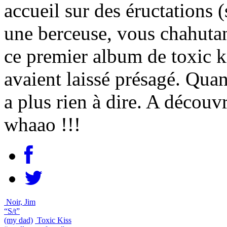
accueil sur des éructations (
une berceuse, vous chahutan
ce premier album de toxic ki
avaient laissé présagé. Qua
a plus rien à dire. A décou
whaao !!!
Noir, Jim
“S/t”
(my dad)
Toxic Kiss