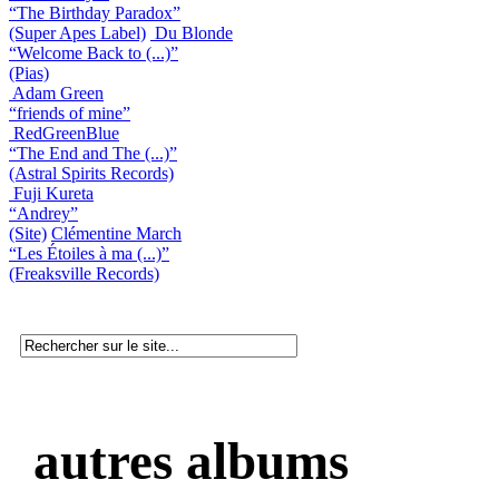
“The Birthday Paradox”
(Super Apes Label)
Du Blonde
“Welcome Back to (...)”
(Pias)
Adam Green
“friends of mine”
RedGreenBlue
“The End and The (...)”
(Astral Spirits Records)
Fuji Kureta
“Andrey”
(Site)
Clémentine March
“Les Étoiles à ma (...)”
(Freaksville Records)
autres albums