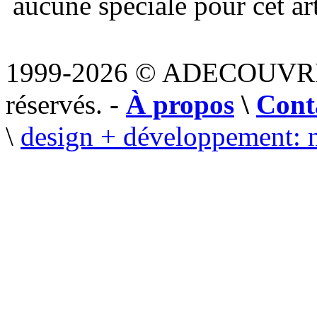
aucune spéciale pour cet art
1999-2026 © ADECOUVR
réservés. -
À propos
\
Cont
\
design + développement: 