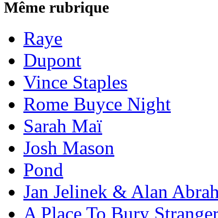
Même rubrique
Raye
Dupont
Vince Staples
Rome Buyce Night
Sarah Maï
Josh Mason
Pond
Jan Jelinek & Alan Abra
A Place To Bury Strange