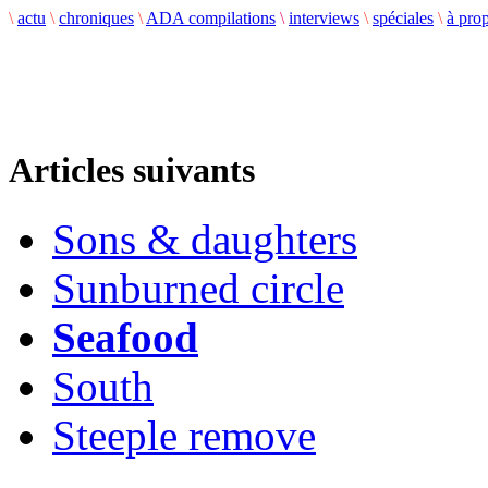
\
actu
\
chroniques
\
ADA compilations
\
interviews
\
spéciales
\
à pro
Articles suivants
Sons & daughters
Sunburned circle
Seafood
South
Steeple remove