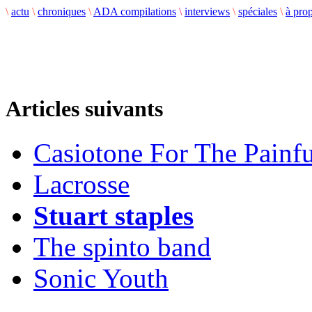
\
actu
\
chroniques
\
ADA compilations
\
interviews
\
spéciales
\
à pro
Articles suivants
Casiotone For The Painf
Lacrosse
Stuart staples
The spinto band
Sonic Youth