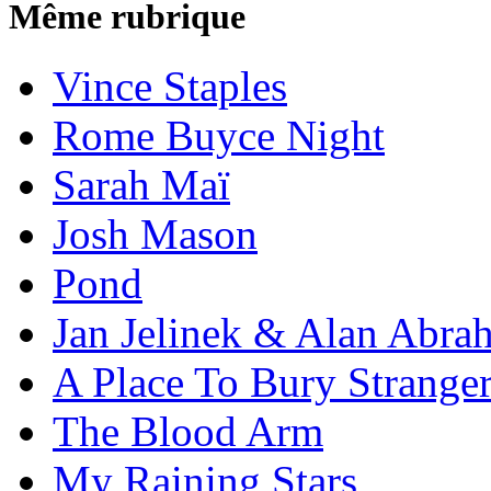
Même rubrique
Vince Staples
Rome Buyce Night
Sarah Maï
Josh Mason
Pond
Jan Jelinek & Alan Abra
A Place To Bury Strange
The Blood Arm
My Raining Stars