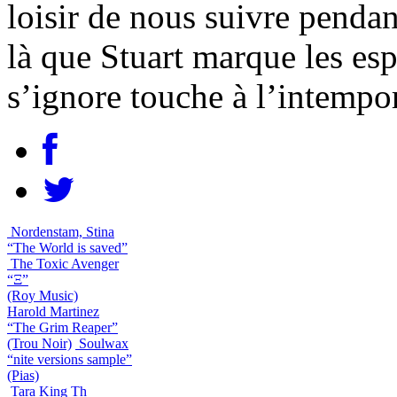
loisir de nous suivre pendan
là que Stuart marque les esp
s’ignore touche à l’intempor
Nordenstam, Stina
“The World is saved”
The Toxic Avenger
“Ξ”
(Roy Music)
Harold Martinez
“The Grim Reaper”
(Trou Noir)
Soulwax
“nite versions sample”
(Pias)
Tara King Th