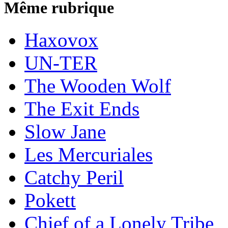
Même rubrique
Haxovox
UN-TER
The Wooden Wolf
The Exit Ends
Slow Jane
Les Mercuriales
Catchy Peril
Pokett
Chief of a Lonely Tribe