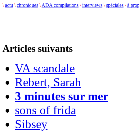
\
actu
\
chroniques
\
ADA compilations
\
interviews
\
spéciales
\
à pro
Articles suivants
VA scandale
Rebert, Sarah
3 minutes sur mer
sons of frida
Sibsey