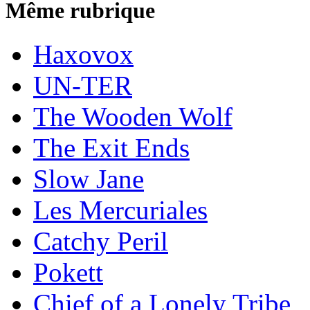
Même rubrique
Haxovox
UN-TER
The Wooden Wolf
The Exit Ends
Slow Jane
Les Mercuriales
Catchy Peril
Pokett
Chief of a Lonely Tribe