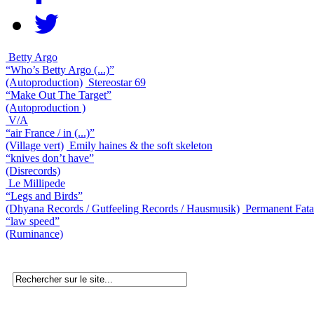
Betty Argo
“Who’s Betty Argo (...)”
(Autoproduction)
Stereostar 69
“Make Out The Target”
(Autoproduction )
V/A
“air France / in (...)”
(Village vert)
Emily haines & the soft skeleton
“knives don’t have”
(Disrecords)
Le Millipede
“Legs and Birds”
(Dhyana Records / Gutfeeling Records / Hausmusik)
Permanent Fata
“law speed”
(Ruminance)