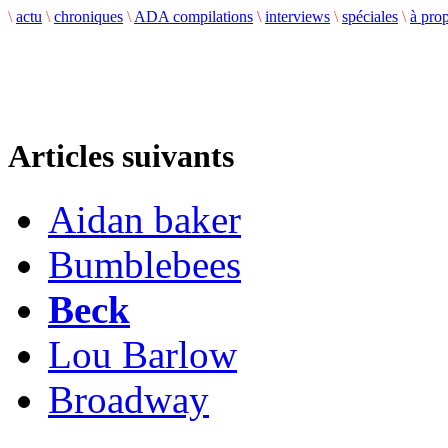
\
actu
\
chroniques
\
ADA compilations
\
interviews
\
spéciales
\
à pro
Articles suivants
Aidan baker
Bumblebees
Beck
Lou Barlow
Broadway