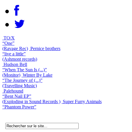
TO/X
“One”
(Ravage Rec)
Pernice brothers
“live a little”
(Ashmont records)
Hudson Bell
“When The Sun Is (...)”
(Monitor)
Winter By Lake
“The Journey of (...)”
(Travelling Music)
Palehound
“Bent Nail EP”
(Exploding in Sound Records )
Super Furry Animals
“Phantom Power”