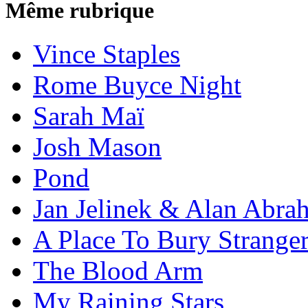
Même rubrique
Vince Staples
Rome Buyce Night
Sarah Maï
Josh Mason
Pond
Jan Jelinek & Alan Abra
A Place To Bury Strange
The Blood Arm
My Raining Stars