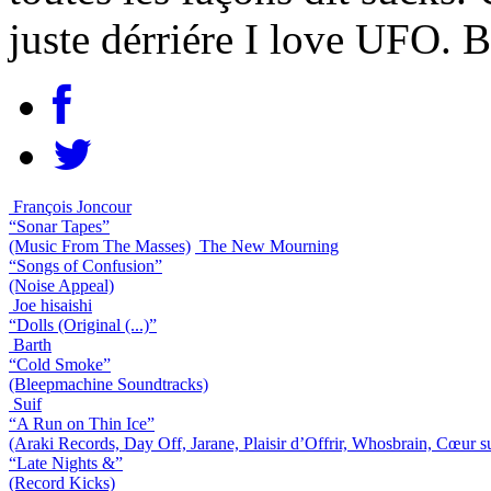
juste dérriére I love UFO. 
François Joncour
“Sonar Tapes”
(Music From The Masses)
The New Mourning
“Songs of Confusion”
(Noise Appeal)
Joe hisaishi
“Dolls (Original (...)”
Barth
“Cold Smoke”
(Bleepmachine Soundtracks)
Suif
“A Run on Thin Ice”
(Araki Records, Day Off, Jarane, Plaisir d’Offrir, Whosbrain, Cœur s
“Late Nights &”
(Record Kicks)