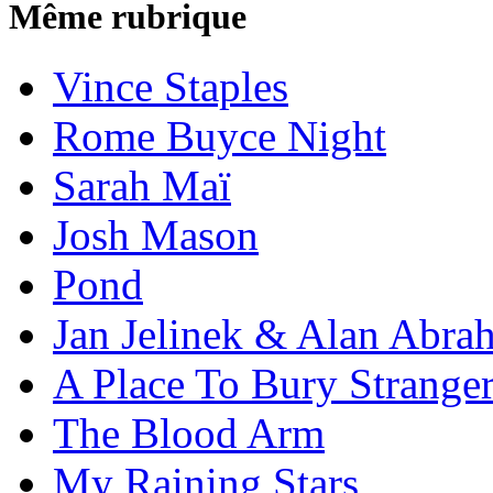
Même rubrique
Vince Staples
Rome Buyce Night
Sarah Maï
Josh Mason
Pond
Jan Jelinek & Alan Abra
A Place To Bury Strange
The Blood Arm
My Raining Stars