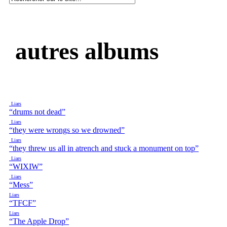
autres albums
Liars
“drums not dead”
Liars
“they were wrongs so we drowned”
Liars
“they threw us all in atrench and stuck a monument on top”
Liars
“WIXIW”
Liars
“Mess”
Liars
“TFCF”
Liars
“The Apple Drop”