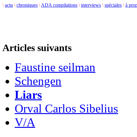
\
actu
\
chroniques
\
ADA compilations
\
interviews
\
spéciales
\
à pro
Articles suivants
Faustine seilman
Schengen
Liars
Orval Carlos Sibelius
V/A