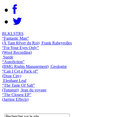
BLKLSTRS
“Fantastic Man”
(À Tant Rêver du Roi)
Frank Rabeyrolles
“For Your Eyes Only”
(Wool Recording)
Suede
“Autofiction”
(BMG Rights Management)
Geologist
“Can I Cet a Pack of”
(Drag City)
Elephant Leaf
“The Taste Of Salt”
(Tutuguri)
Jean du voyage
“The Closest EP”
(Jarring Effects)