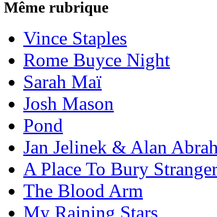
Même rubrique
Vince Staples
Rome Buyce Night
Sarah Maï
Josh Mason
Pond
Jan Jelinek & Alan Abra
A Place To Bury Strange
The Blood Arm
My Raining Stars