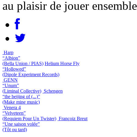
au plaisir de jouer ensembl
Harp
“Albion”
(Bella Union / PIAS)
Helium Horse Fly
“Hollowed”
(Dipole Experiment Records)
GENN
“Unum”
(Liminal Collective)
Schengen
“the beijing of (...)”
(Make mine music)
Venera 4
“Velveteen”
(Requiem Pour Un Twister)
Françoiz Breut
“Une saison volée”
(Tôt ou tard)