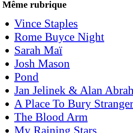
Même rubrique
Vince Staples
Rome Buyce Night
Sarah Maï
Josh Mason
Pond
Jan Jelinek & Alan Abra
A Place To Bury Strange
The Blood Arm
My Raining Stars