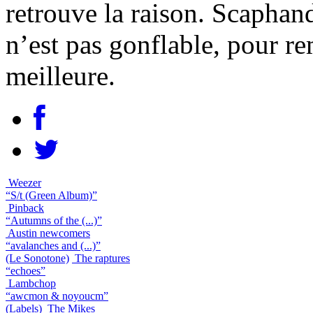
retrouve la raison. Scaphand
n’est pas gonflable, pour re
meilleure.
Weezer
“S/t (Green Album)”
Pinback
“Autumns of the (...)”
Austin newcomers
“avalanches and (...)”
(Le Sonotone)
The raptures
“echoes”
Lambchop
“awcmon & noyoucm”
(Labels)
The Mikes