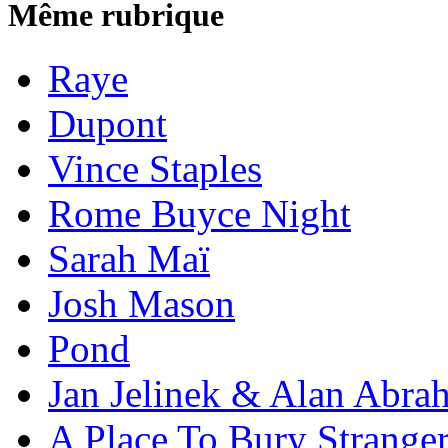
Même rubrique
Raye
Dupont
Vince Staples
Rome Buyce Night
Sarah Maï
Josh Mason
Pond
Jan Jelinek & Alan Abra
A Place To Bury Strange