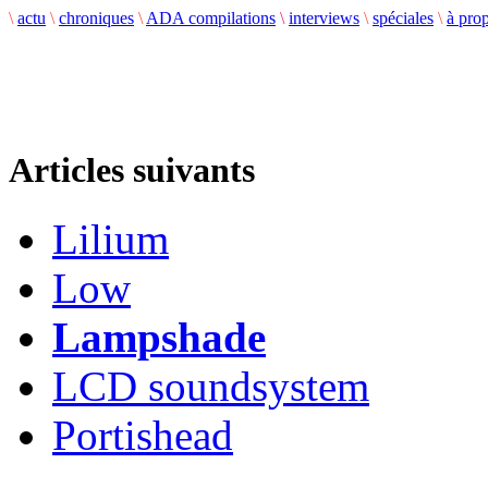
\
actu
\
chroniques
\
ADA compilations
\
interviews
\
spéciales
\
à pro
Articles suivants
Lilium
Low
Lampshade
LCD soundsystem
Portishead