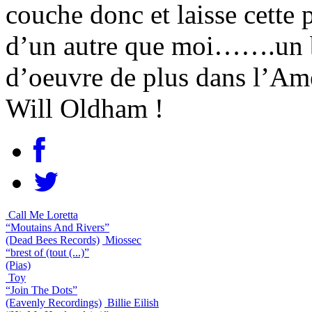
couche donc et laisse cette 
d’un autre que moi…….un b
d’oeuvre de plus dans l’Amé
Will Oldham !
Call Me Loretta
“Moutains And Rivers”
(Dead Bees Records)
Miossec
“brest of (tout (...)”
(Pias)
Toy
“Join The Dots”
(Eavenly Recordings)
Billie Eilish