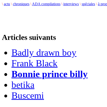
\
actu
\
chroniques
\
ADA compilations
\
interviews
\
spéciales
\
à pro
Articles suivants
Badly drawn boy
Frank Black
Bonnie prince billy
betika
Buscemi