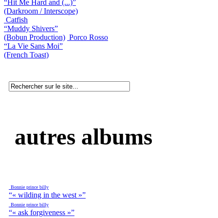
“Hit Me Hard and (...)”
(Darkroom / Interscope)
Catfish
“Muddy Shivers”
(Bobun Production)
Porco Rosso
“La Vie Sans Moi”
(French Toast)
autres albums
Bonnie prince billy
“« wilding in the west »”
Bonnie prince billy
“« ask forgiveness »”