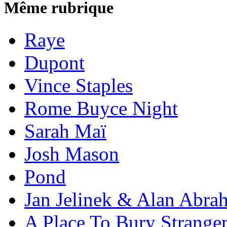
Même rubrique
Raye
Dupont
Vince Staples
Rome Buyce Night
Sarah Maï
Josh Mason
Pond
Jan Jelinek & Alan Abra
A Place To Bury Strange