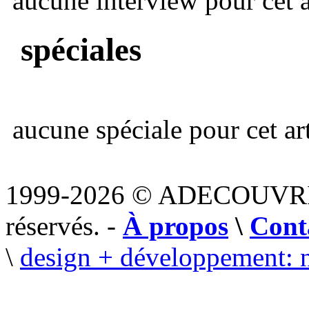
aucune interview pour cet ar
spéciales
aucune spéciale pour cet art
1999-2026 © ADECOUVR
réservés. -
À propos
\
Cont
\
design + développement: 