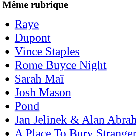
Même rubrique
Raye
Dupont
Vince Staples
Rome Buyce Night
Sarah Maï
Josh Mason
Pond
Jan Jelinek & Alan Abra
A Place To Bury Strange