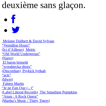
deuxième sans glaçon.
Melaine Dalibert & David Sylvian
“Vermillon Hours”
(Ici d’Ailleurs)
Metric
“Old World Undergroun”
(Naive)
El baron brissetti
“woodpecka shoes”
(Discordian)
Psykick lyrikah
“acte”
(Idwet)
Fabien Martin
“Je ne Fais Que (...)”
(Label Littoral Records)
The Smashing Pumpkins
“Atum : A Rock Opera”
(Martha’s Music / Thirty Tigers)