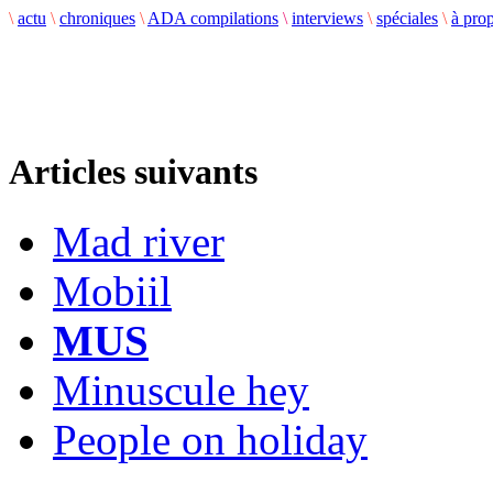
\
actu
\
chroniques
\
ADA compilations
\
interviews
\
spéciales
\
à pro
Articles suivants
Mad river
Mobiil
MUS
Minuscule hey
People on holiday