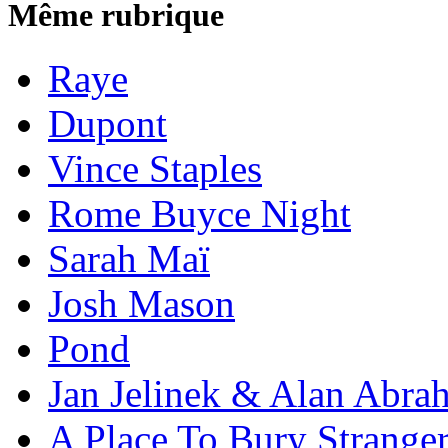
Même rubrique
Raye
Dupont
Vince Staples
Rome Buyce Night
Sarah Maï
Josh Mason
Pond
Jan Jelinek & Alan Abra
A Place To Bury Strange