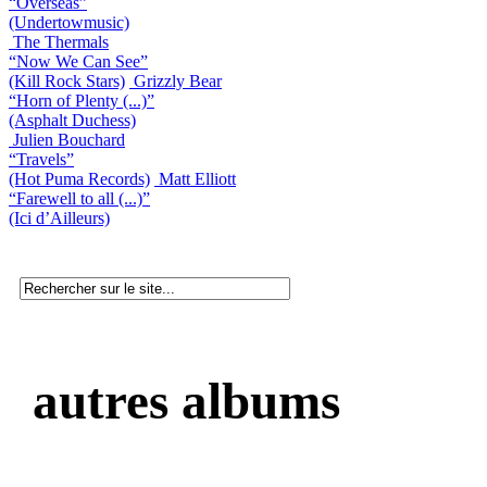
“Overseas”
(Undertowmusic)
The Thermals
“Now We Can See”
(Kill Rock Stars)
Grizzly Bear
“Horn of Plenty (...)”
(Asphalt Duchess)
Julien Bouchard
“Travels”
(Hot Puma Records)
Matt Elliott
“Farewell to all (...)”
(Ici d’Ailleurs)
autres albums