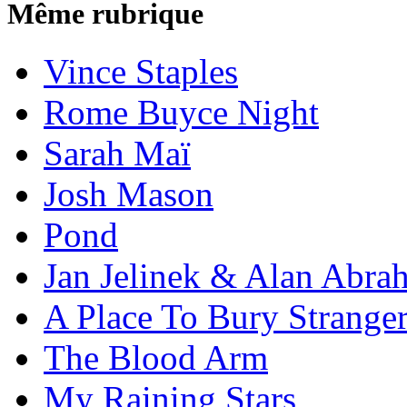
Même rubrique
Vince Staples
Rome Buyce Night
Sarah Maï
Josh Mason
Pond
Jan Jelinek & Alan Abra
A Place To Bury Strange
The Blood Arm
My Raining Stars