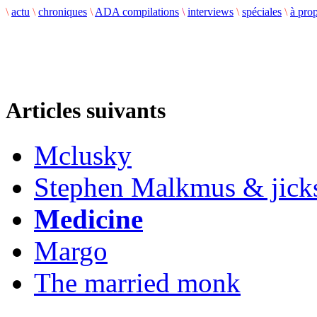
\
actu
\
chroniques
\
ADA compilations
\
interviews
\
spéciales
\
à pro
Articles suivants
Mclusky
Stephen Malkmus & jick
Medicine
Margo
The married monk