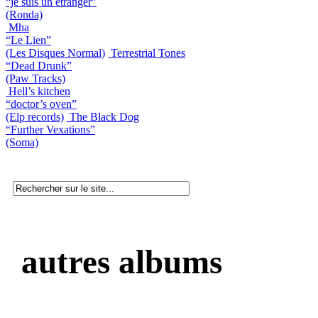
“je suis un etranger”
(Ronda)
Mha
“Le Lien”
(Les Disques Normal)
Terrestrial Tones
“Dead Drunk”
(Paw Tracks)
Hell’s kitchen
“doctor’s oven”
(Elp records)
The Black Dog
“Further Vexations”
(Soma)
autres albums