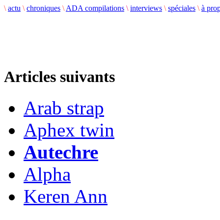
\
actu
\
chroniques
\
ADA compilations
\
interviews
\
spéciales
\
à pro
Articles suivants
Arab strap
Aphex twin
Autechre
Alpha
Keren Ann