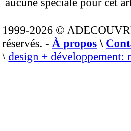
aucune spéciale pour cet art
1999-2026 © ADECOUVR
réservés. -
À propos
\
Cont
\
design + développement: 