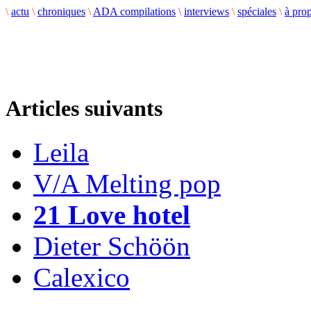
\
actu
\
chroniques
\
ADA compilations
\
interviews
\
spéciales
\
à pro
Articles suivants
Leila
V/A Melting pop
21 Love hotel
Dieter Schöön
Calexico