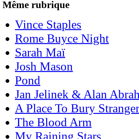
Même rubrique
Vince Staples
Rome Buyce Night
Sarah Maï
Josh Mason
Pond
Jan Jelinek & Alan Abra
A Place To Bury Strange
The Blood Arm
My Raining Stars