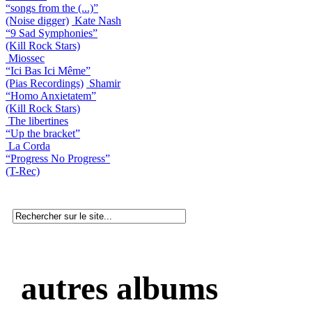
“songs from the (...)”
(Noise digger)
Kate Nash
“9 Sad Symphonies”
(Kill Rock Stars)
Miossec
“Ici Bas Ici Même”
(Pias Recordings)
Shamir
“Homo Anxietatem”
(Kill Rock Stars)
The libertines
“Up the bracket”
La Corda
“Progress No Progress”
(T-Rec)
autres albums