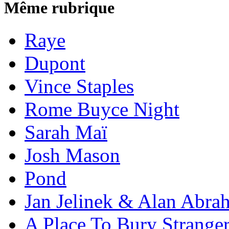
Même rubrique
Raye
Dupont
Vince Staples
Rome Buyce Night
Sarah Maï
Josh Mason
Pond
Jan Jelinek & Alan Abra
A Place To Bury Strange