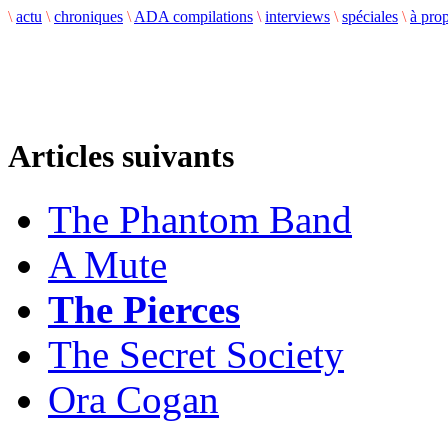
\
actu
\
chroniques
\
ADA compilations
\
interviews
\
spéciales
\
à pro
Articles suivants
The Phantom Band
A Mute
The Pierces
The Secret Society
Ora Cogan