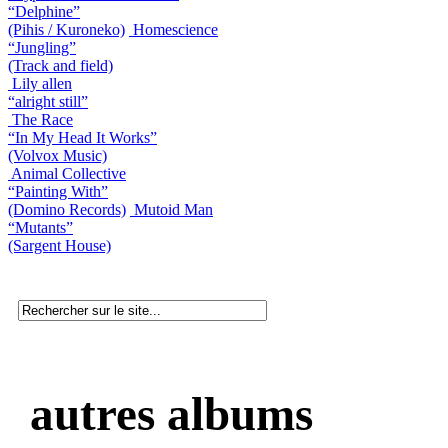
“Delphine”
(Pihis / Kuroneko)
Homescience
“Jungling”
(Track and field)
Lily allen
“alright still”
The Race
“In My Head It Works”
(Volvox Music)
Animal Collective
“Painting With”
(Domino Records)
Mutoid Man
“Mutants”
(Sargent House)
autres albums