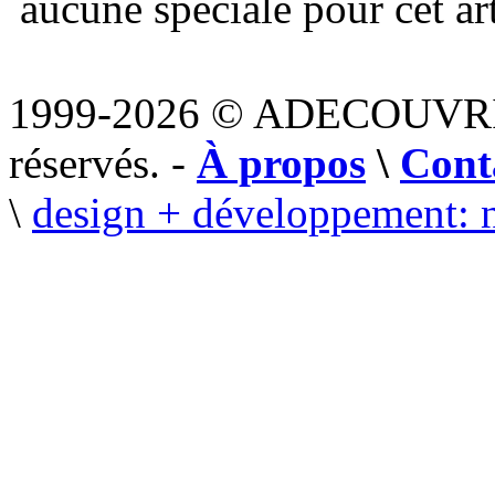
aucune spéciale pour cet art
1999-2026 © ADECOUVR
réservés. -
À propos
\
Cont
\
design + développement: 