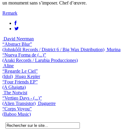
un monument sans s’imposer. Chef d’œuvre.
Remark
David Neerman
“Abstract Blur”
(Johnkôôl Records / District 6 / Big Wax Distribution)
Murina
“Nueva Forma de (...)”
(Araki Records / Larubia Producciones)
Aline
“Regarde Le Ciel”
(Idol)
Hugo Kepler
“Four Friends EP”
(A Ghajatta)
The Notwist
“Vertigo Days - (...)”
(Alien Transistor)
Daguerre
“Corps Voyou”
(Baboo Music)