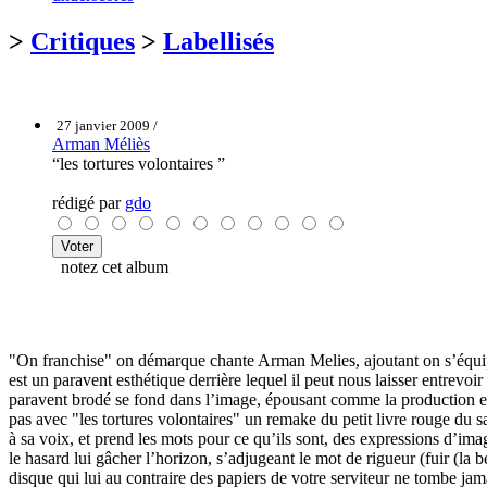
>
Critiques
>
Labellisés
27 janvier 2009 /
Arman Méliès
“les tortures volontaires ”
rédigé par
gdo
notez cet album
"On franchise" on démarque chante Arman Melies, ajoutant on s’équipe o
est un paravent esthétique derrière lequel il peut nous laisser entrevoi
paravent brodé se fond dans l’image, épousant comme la production et
pas avec "les tortures volontaires" un remake du petit livre rouge du 
à sa voix, et prend les mots pour ce qu’ils sont, des expressions d’i
le hasard lui gâcher l’horizon, s’adjugeant le mot de rigueur (fuir (l
disque qui lui au contraire des papiers de votre serviteur ne tombe jama