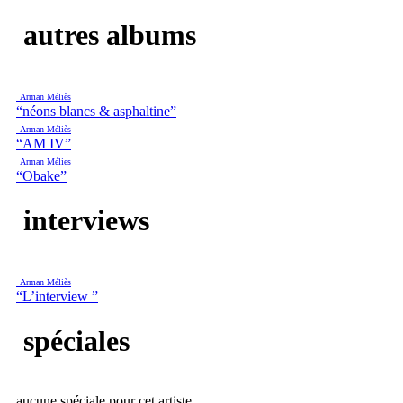
autres albums
Arman Méliès
“néons blancs & asphaltine”
Arman Méliès
“AM IV”
Arman Mélies
“Obake”
interviews
Arman Méliès
“L’interview ”
spéciales
aucune spéciale pour cet artiste.