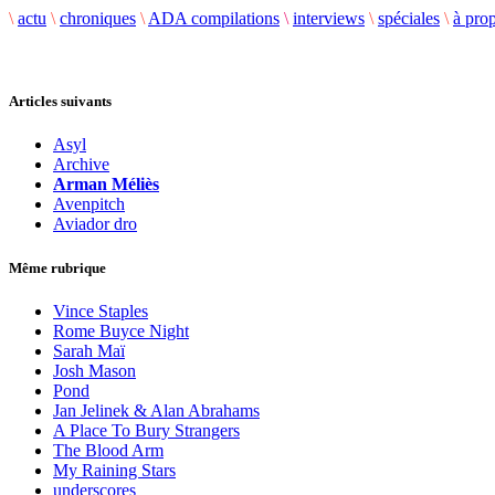
\
actu
\
chroniques
\
ADA compilations
\
interviews
\
spéciales
\
à pro
Articles suivants
Asyl
Archive
Arman Méliès
Avenpitch
Aviador dro
Même rubrique
Vince Staples
Rome Buyce Night
Sarah Maï
Josh Mason
Pond
Jan Jelinek & Alan Abrahams
A Place To Bury Strangers
The Blood Arm
My Raining Stars
underscores