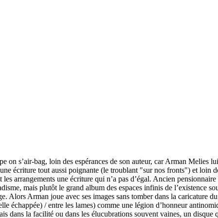
n s’air-bag, loin des espérances de son auteur, car Arman Melies lui se
r une écriture tout aussi poignante (le troublant "sur nos fronts") et loin
 les arrangements une écriture qui n’a pas d’égal. Ancien pensionnair
sadisme, mais plutôt le grand album des espaces infinis de l’existence s
mage. Alors Arman joue avec ses images sans tomber dans la caricature d
a belle échappée) / entre les lames) comme une légion d’honneur antinomi
is dans la facilité ou dans les élucubrations souvent vaines, un disque q