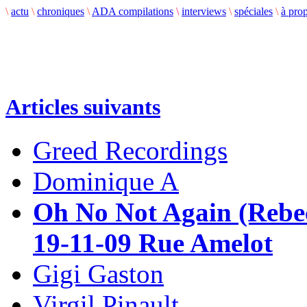
\
actu
\
chroniques
\
ADA compilations
\
interviews
\
spéciales
\
à pro
Articles suivants
Greed Recordings
Dominique A
Oh No Not Again (Rebe
19-11-09 Rue Amelot
Gigi Gaston
Virgil Pinault