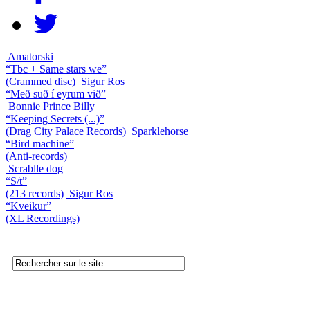
Amatorski
“Tbc + Same stars we”
(Crammed disc)
Sigur Ros
“Með suð í eyrum við”
Bonnie Prince Billy
“Keeping Secrets (...)”
(Drag City Palace Records)
Sparklehorse
“Bird machine”
(Anti-records)
Scrablle dog
“S/t”
(213 records)
Sigur Ros
“Kveikur”
(XL Recordings)