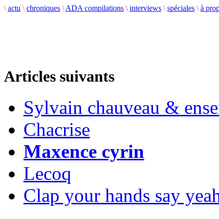
\
actu
\
chroniques
\
ADA compilations
\
interviews
\
spéciales
\
à pro
Articles suivants
Sylvain chauveau & ense
Chacrise
Maxence cyrin
Lecoq
Clap your hands say yea