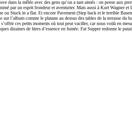
etrouve dans la mêlée avec des gens qu’on a tant aimés : on pense aux
e, animé par un esprit frondeur et aventurier. Mais aussi à Kurt Wagner
ou Stuck in a flat. Et encore Pavement (Step back et le terrible Basem
 sur l’album comme le platane au dessus des tables de la terrasse du ba
e s’offrir ces petits moments où tout peut vaciller, car nous voilà en mes
quelques dizaines de litres d’essence en fumée. Fat Supper redonne le puta