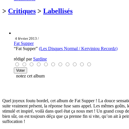
>
Critiques
>
Labellisés
4 février 2013 /
Fat Supper
“Fat Supper”
(Les Disques Normal / Kerviniou Recordz)
rédigé par
Sardine
notez cet album
Quel joyeux foutu bordel, cet album de Fat Supper ! La douce sensatio
suite vraiment présent, la réponse fuse sans appel. Les mêmes goûts,
stimulé et inspiré, voilà dans quel état ça nous met ! Un grand coup de b
bien sûr, on est toujours déçu que ça prenne fin si vite, qu’on ait à p
suffocation !