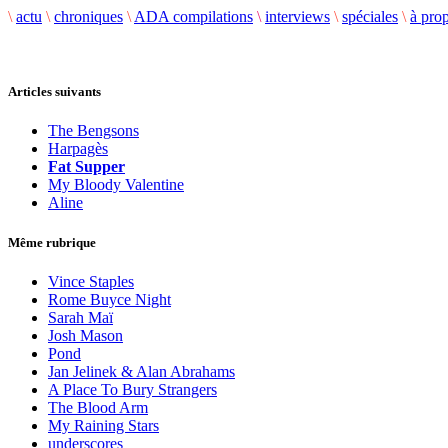
\
actu
\
chroniques
\
ADA compilations
\
interviews
\
spéciales
\
à pro
Articles suivants
The Bengsons
Harpagès
Fat Supper
My Bloody Valentine
Aline
Même rubrique
Vince Staples
Rome Buyce Night
Sarah Maï
Josh Mason
Pond
Jan Jelinek & Alan Abrahams
A Place To Bury Strangers
The Blood Arm
My Raining Stars
underscores