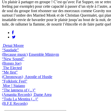
Un plaisir à partager en groupe ! C’est qu’avec Fat Supper, on se r
feeling par exemple) pour cette capacité à passer d’un style à l’autr
de soul du groupe font résonner sur des morceaux comme Gravity none 
surtout l’ombre des Married Monk et de Christian Quermalet, qui plane
insatiable envie de bavarder pour le plaisir jusqu’au bout de la nuit, d
tuile, de rallumer la flamme, de nourrir l’étincelle et de faire partir 
Denai Moore
“Saudade”
(Because music)
Ensemble Minisym
“New Sound”
(Bongo Joe)
The Elected
“Me first”
(Chronowax)
Apostle of Hustle
“Folkloric Feel”
Moe ! Staiano
“The lateness of (...)”
(Amanita Records)
Dame Area
“Toda La Mentira (...)”
(B.F.E Records)