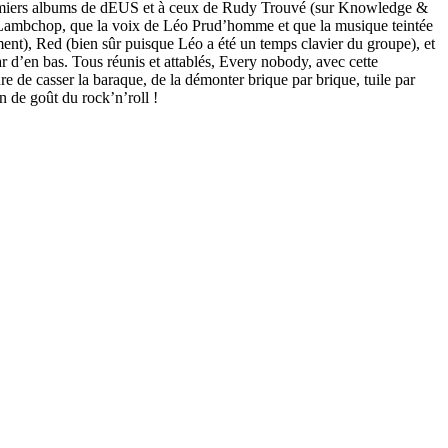
 premiers albums de dEUS et à ceux de Rudy Trouvé (sur Knowledge &
 et Lambchop, que la voix de Léo Prud’homme et que la musique teintée
ent), Red (bien sûr puisque Léo a été un temps clavier du groupe), et
r d’en bas. Tous réunis et attablés, Every nobody, avec cette
ure de casser la baraque, de la démonter brique par brique, tuile par
in de goût du rock’n’roll !