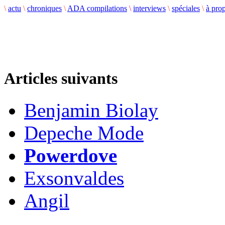
\
actu
\
chroniques
\
ADA compilations
\
interviews
\
spéciales
\
à pro
Articles suivants
Benjamin Biolay
Depeche Mode
Powerdove
Exsonvaldes
Angil