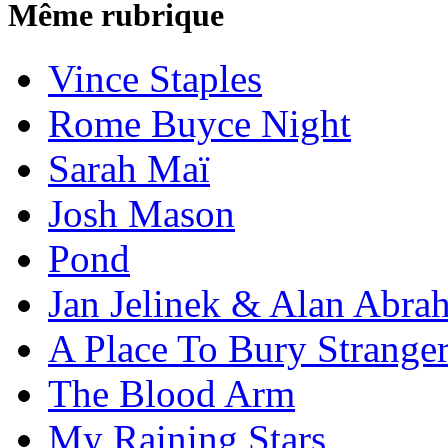
Même rubrique
Vince Staples
Rome Buyce Night
Sarah Maï
Josh Mason
Pond
Jan Jelinek & Alan Abra
A Place To Bury Strange
The Blood Arm
My Raining Stars