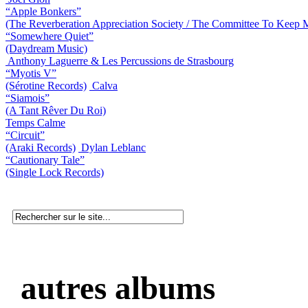
“Apple Bonkers”
(The Reverberation Appreciation Society / The Committee To Keep M
“Somewhere Quiet”
(Daydream Music)
Anthony Laguerre & Les Percussions de Strasbourg
“Myotis V”
(Sérotine Records)
Calva
“Siamois”
(A Tant Rêver Du Roi)
Temps Calme
“Circuit”
(Araki Records)
Dylan Leblanc
“Cautionary Tale”
(Single Lock Records)
autres albums