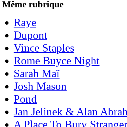
Même rubrique
Raye
Dupont
Vince Staples
Rome Buyce Night
Sarah Maï
Josh Mason
Pond
Jan Jelinek & Alan Abra
A Place To Bury Strange