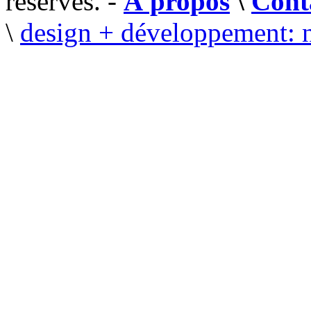
réservés. -
À propos
\
Cont
\
design + développement: 