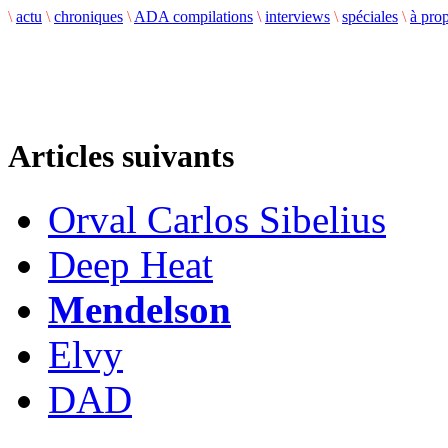
\
actu
\
chroniques
\
ADA compilations
\
interviews
\
spéciales
\
à pro
Articles suivants
Orval Carlos Sibelius
Deep Heat
Mendelson
Elvy
DAD