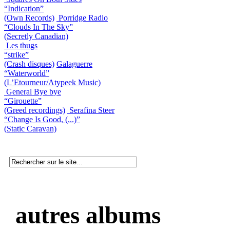
“Indication”
(Own Records)
Porridge Radio
“Clouds In The Sky”
(Secretly Canadian)
Les thugs
“strike”
(Crash disques)
Galaguerre
“Waterworld”
(L’Etourneur/Atypeek Music)
General Bye bye
“Girouette”
(Greed recordings)
Serafina Steer
“Change Is Good, (...)”
(Static Caravan)
autres albums