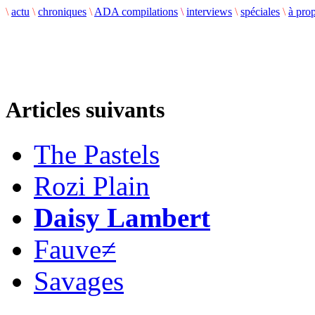
\
actu
\
chroniques
\
ADA compilations
\
interviews
\
spéciales
\
à pro
Articles suivants
The Pastels
Rozi Plain
Daisy Lambert
Fauve≠
Savages