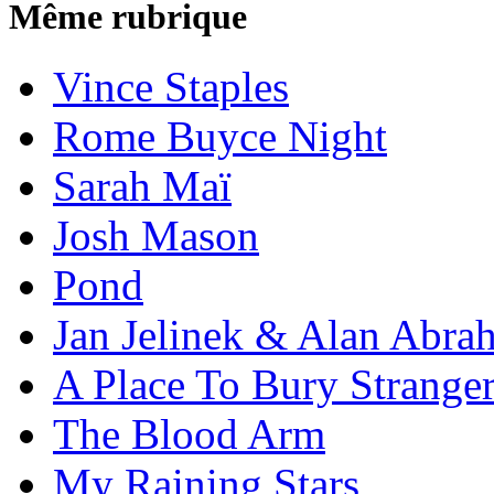
Même rubrique
Vince Staples
Rome Buyce Night
Sarah Maï
Josh Mason
Pond
Jan Jelinek & Alan Abra
A Place To Bury Strange
The Blood Arm
My Raining Stars