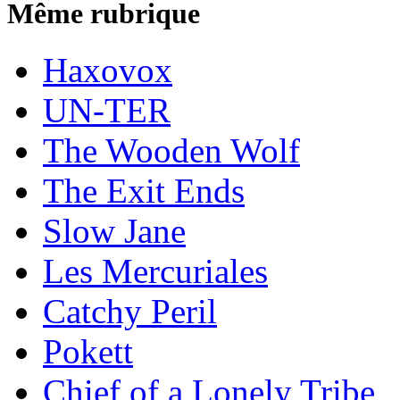
Même rubrique
Haxovox
UN-TER
The Wooden Wolf
The Exit Ends
Slow Jane
Les Mercuriales
Catchy Peril
Pokett
Chief of a Lonely Tribe