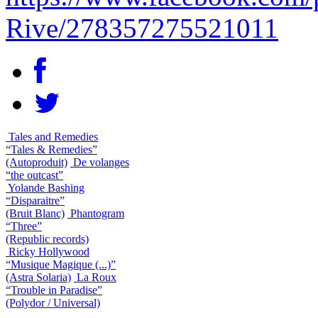
Rive/278357275521011
Tales and Remedies
“Tales & Remedies”
(Autoproduit)
De volanges
“the outcast”
Yolande Bashing
“Disparaitre”
(Bruit Blanc)
Phantogram
“Three”
(Republic records)
Ricky Hollywood
“Musique Magique (...)”
(Astra Solaria)
La Roux
“Trouble in Paradise”
(Polydor / Universal)