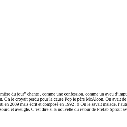
de lumière du jour" chante , comme une confession, comme un aveu d’i
t. On le croyait perdu pour la cause Pop le père McAloon. On avait de 
rti en 2009 mais écrit et composé en 1992 !!! On le savait malade, l’a
sourd et aveugle. C’est dire si la nouvelle du retour de Prefab Sprout av