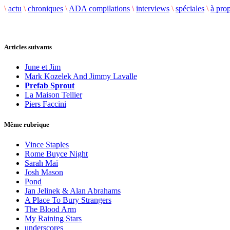
\
actu
\
chroniques
\
ADA compilations
\
interviews
\
spéciales
\
à pro
Articles suivants
June et Jim
Mark Kozelek And Jimmy Lavalle
Prefab Sprout
La Maison Tellier
Piers Faccini
Même rubrique
Vince Staples
Rome Buyce Night
Sarah Maï
Josh Mason
Pond
Jan Jelinek & Alan Abrahams
A Place To Bury Strangers
The Blood Arm
My Raining Stars
underscores