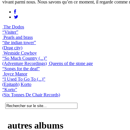
vivant parmi nous. Nous savons qu’en ce moment, il regarde comme nous
The Dodos
“Visiter”
Pearls and brass
“the indian tower”
(Drag city)
Westside Cowboy
“So Much Country (...)”
(Adventure Recordings)
Queens of the stone age
“Songs for the deaf”
Joyce Manor
“I Used To Go To (...)”
(Epitaph)
Korto
“Korto”
(Six Tonnes De Chair Records)
autres albums