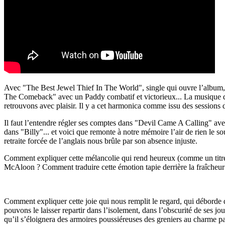
Avec "The Best Jewel Thief In The World", single qui ouvre l’album, 
The Comeback" avec un Paddy combatif et victorieux... La musique d
retrouvons avec plaisir. Il y a cet harmonica comme issu des sessio
Il faut l’entendre régler ses comptes dans "Devil Came A Calling" ave
dans "Billy"... et voici que remonte à notre mémoire l’air de rien l
retraite forcée de l’anglais nous brûle par son absence injuste.
Comment expliquer cette mélancolie qui rend heureux (comme un titr
McAloon ? Comment traduire cette émotion tapie derrière la fraîcheur
Comment expliquer cette joie qui nous remplit le regard, qui déborde 
pouvons le laisser repartir dans l’isolement, dans l’obscurité de ses jou
qu’il s’éloignera des armoires poussiéreuses des greniers au charme p