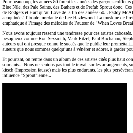
Pour beaucoup, les années 80 furent les années des garçons coiffeurs p
Blue Nile, des Pale Saints, des Bathers et de Prefab Sprout donc. Ces 
de Rodgers et Hart qu’au Love de la fin des années 60... Paddy McAloo
acoquinée à l’ironie mordante de Lee Hazlewood. La musique de Prefab 
emphatique à l’image des mélodies de l’auteur de "When Loves Bre
Nous avons toujours ressenti une tendresse pour ces artistes cabossés, 
besogneux comme Ron Sexsmith, Mark Eitzel, Paul Buchanan, Stephen 
auteurs qui ont presque connu le succès que le public leur promettait
auteurs que nous sommes quelqu’uns à vénérer et adorer, à garder pour 
Et pourtant, on rentre dans un album de ces artistes cités plus haut co
souriants... Nous ne sentons pas tout le travail sur les arrangements, s
kitsch (Impression fausse) mais les plus endurants, les plus persévé
influence "Sprout"ienne...