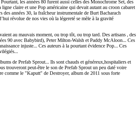
. Pourtant, les années 80 furent aussi celles des Monochrome Set, des
a ligne claire et une Pop américaine qui devait autant au croon cabaret
rs des années 30, la fraîcheur instrumentale de Burt Bacharach
ui révolue de nos vies où la légereté se mèle à la gravité
vaient au mauvais moment, ou trop tôt, ou trop tard. Des artisans , des
nées 90 avec Babybird), Peter Milton-Walsh et Paddy McAloon... Ces
aissance injuste... Ces auteurs à la pourtant évidence Pop... Ces
ilégiés...
lbums de Prefab Sprout... Ils sont chauds et généreux,hospitaliers et
 nous trouveront peut-être le son de Prefab Sprout un peu daté voire
uvre comme le "Kaputt" de Destroyer, album de 2011 sous forte