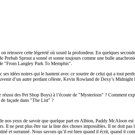
on retrouve cette légereté où sourd la profondeur. En quelques seconde
e Prebab Sprout a sonné et sonne toujours comme une bulle anachroniq
ns de "From Langley Park To Memphis".
c ses idées noires qui le hantent avec ce sourire de celui qui a tout pe
e souvenir d’un autre perdant céleste, Kevin Rowland de Dexy’s Midnigh
e réussi des Pet Shop Boys) à l’écoute de "Mysterious" ? Comment exp
 de façade dans "The List" ?
de nos yeux de savoir que quelque part en Albion, Paddy McAloon est bi
rs. Il ne peut plus être sur la liste des choses impossibles. Il ne doit pas
atiné et surranné. Nous savons qu’il est bien quand il écrit, quand il 