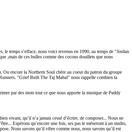
s, le temps s’efface, nous voici revenus en 1990, au temps de "Jordan
ue ,mais de ces bulles comme des cocons douillets que nous
rdu. Ou encore la Northern Soul chère au coeur du patron du groupe
t Runners. "Grief Built The Taj Mahal" nous rappelle combien la
rimer par des mots tout ce que nous apporte la musique de Paddy
en vivant, qu’il n’a jamais cessé d’écrire, de composer... Nous ne
 l’être... Espérons qu’encore une fois, ses pas le méneront à un studio,
compose. Nous savons qu’il vibre comme nous, nous savons qu’il est