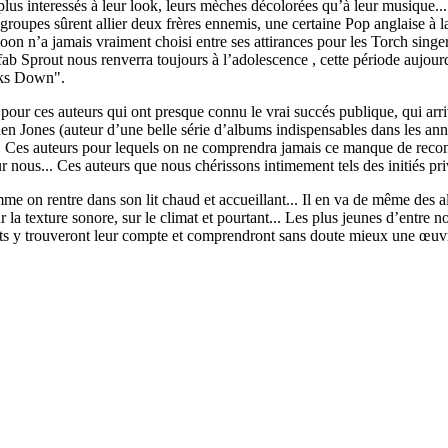
lus interessés à leur look, leurs mèches décolorées qu’à leur musique..
groupes sûrent allier deux frères ennemis, une certaine Pop anglaise à l
n n’a jamais vraiment choisi entre ses attirances pour les Torch singe
Sprout nous renverra toujours à l’adolescence , cette période aujourd’h
aks Down".
pour ces auteurs qui ont presque connu le vrai succés publique, qui arri
Jones (auteur d’une belle série d’albums indispensables dans les an
... Ces auteurs pour lequels on ne comprendra jamais ce manque de reconn
nous... Ces auteurs que nous chérissons intimement tels des initiés priv
mme on rentre dans son lit chaud et accueillant... Il en va de même des a
ur la texture sonore, sur le climat et pourtant... Les plus jeunes d’entre
rants y trouveront leur compte et comprendront sans doute mieux une œ