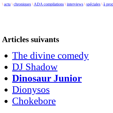
\
actu
\
chroniques
\
ADA compilations
\
interviews
\
spéciales
\
à pro
Articles suivants
The divine comedy
DJ Shadow
Dinosaur Junior
Dionysos
Chokebore