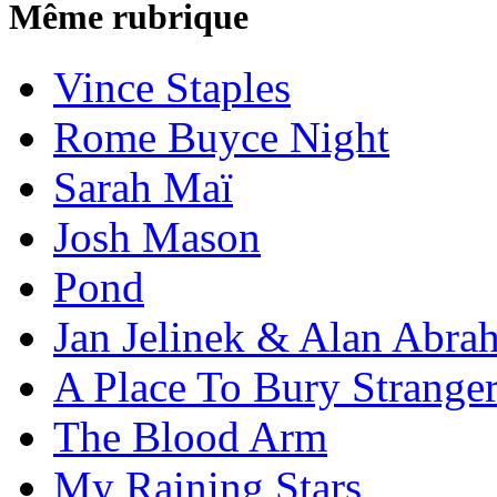
Même rubrique
Vince Staples
Rome Buyce Night
Sarah Maï
Josh Mason
Pond
Jan Jelinek & Alan Abra
A Place To Bury Strange
The Blood Arm
My Raining Stars