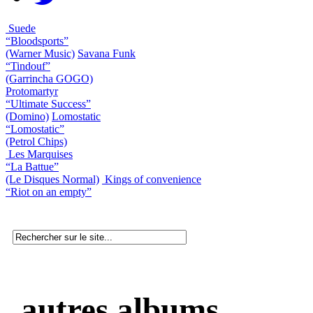
Suede
“Bloodsports”
(Warner Music)
Savana Funk
“Tindouf”
(Garrincha GOGO)
Protomartyr
“Ultimate Success”
(Domino)
Lomostatic
“Lomostatic”
(Petrol Chips)
Les Marquises
“La Battue”
(Le Disques Normal)
Kings of convenience
“Riot on an empty”
autres albums