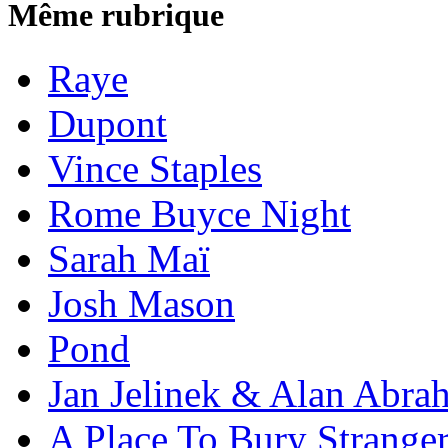
Même rubrique
Raye
Dupont
Vince Staples
Rome Buyce Night
Sarah Maï
Josh Mason
Pond
Jan Jelinek & Alan Abra
A Place To Bury Strange