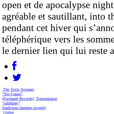
open et de apocalypse night
agréable et sautillant, into 
pendant cet hiver qui s’ann
téléphérique vers les somme
le dernier lien qui lui reste
The Toxic Avenger
“Yes Future”
(Enchanté Records)
Transmission
“sublimity”
(malicious damage records)
Glabre