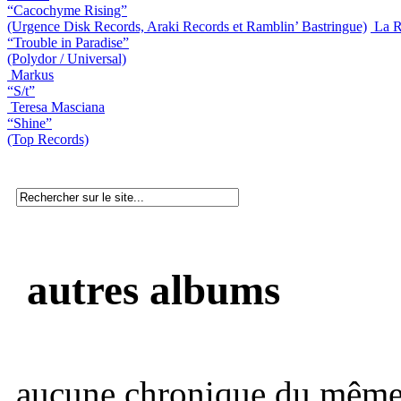
“Cacochyme Rising”
(Urgence Disk Records, Araki Records et Ramblin’ Bastringue)
La 
“Trouble in Paradise”
(Polydor / Universal)
Markus
“S/t”
Teresa Masciana
“Shine”
(Top Records)
autres albums
aucune chronique du même 