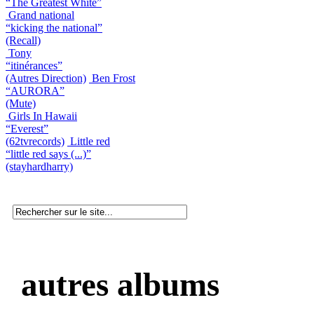
“The Greatest White”
Grand national
“kicking the national”
(Recall)
Tony
“itinérances”
(Autres Direction)
Ben Frost
“AURORA”
(Mute)
Girls In Hawaii
“Everest”
(62tvrecords)
Little red
“little red says (...)”
(stayhardharry)
autres albums