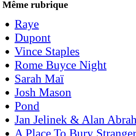
Même rubrique
Raye
Dupont
Vince Staples
Rome Buyce Night
Sarah Maï
Josh Mason
Pond
Jan Jelinek & Alan Abra
A Place To Bury Strange