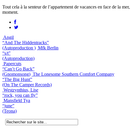
Tout cela à la senteur de l’appartement de vacances en face de la mer, 
moment.
Angil
“And The Hiddentracks”
(Autoproduction )
Mfk Berlin
“s/t”
(Autoproduction)
Papercuts
“Can’t Go Back”
(Gnomonsong)
The Lonesome Southern Comfort Company
“The Big Hunt”
(On The Camper Records)
Westzynthius, Lise
“rock, you can fly”
Mansfield Tya
“june”
(Teona)