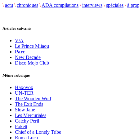
\
actu
\
chroniques
\
ADA compilations
\
interviews
\
spéciales
\
à pro
Articles suivants
V/A
Le Prince Miiaou
Parc
New Decade
Disco Mojo Club
Même rubrique
Haxovox
UN-TER
The Wooden Wolf
The Exit Ends
Slow Jane
Les Mercuriales
Catchy Peril
Pokett
Chief of a Lonely Tribe
Roma Luca