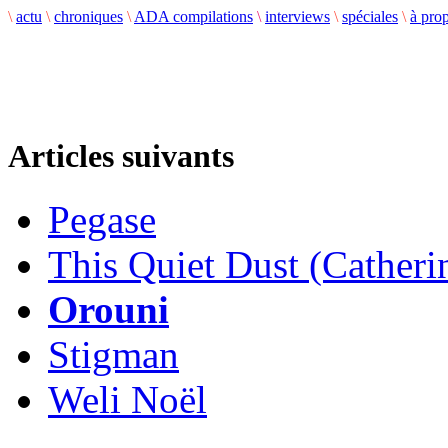
\
actu
\
chroniques
\
ADA compilations
\
interviews
\
spéciales
\
à pro
Articles suivants
Pegase
This Quiet Dust (Catheri
Orouni
Stigman
Weli Noël