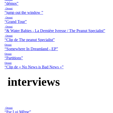
“démos”
Orouni
“jump out the window ”
Orouni
“Grand Tour”
Orouni
“& Water Babies - La Dernière Ivresse / The Peanut Specialist”
Orouni
“Clip de The peanut Specialist”
Orouni
“Somewhere In Dreamland - EP”
Orouni
“Partitions”
Orouni
“Clip de « No News is Bad News »”
interviews
Orouni
“Par Lui Même”