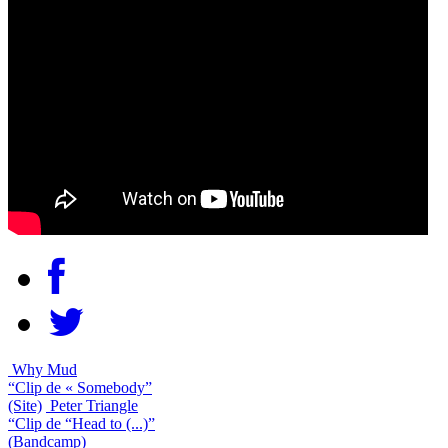
Why Mud
“Clip de « Somebody”
(Site)
Peter Triangle
“Clip de “Head to (...)”
(Bandcamp)