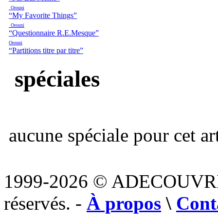
Orouni
“My Favorite Things”
Orouni
“Questionnaire R.E.Mesque”
Orouni
“Partitions titre par titre”
spéciales
aucune spéciale pour cet art
1999-2026 © ADECOUVR
réservés. -
À propos
\
Cont