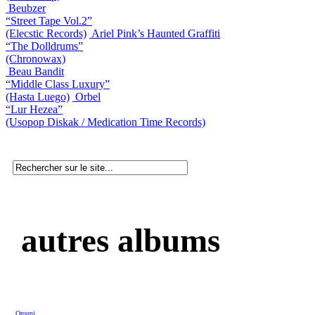
Beubzer
“Street Tape Vol.2”
(Elecstic Records)
Ariel Pink’s Haunted Graffiti
“The Dolldrums”
(Chronowax)
Beau Bandit
“Middle Class Luxury”
(Hasta Luego)
Orbel
“Lur Hezea”
(Usopop Diskak / Medication Time Records)
autres albums
Orouni