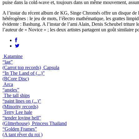
puise dans la cold-wave et, toujours dans un même mouvement, assume 
A l’instar du récent album de KG, Singe Chromés offre un disque de la
hétérogènes : le jeu de mots, l’électro mathématique, les grattes limp
évidente : Bashung. A l’instar de l’ami Alain, Denis Scheubel triture 
l’auteur de « Novice » ; les deux artistes partagent un goût similaire p
Katamine
“lag”
(Carrot top records)
Capsula
“In The Land of (...)”
(BCore Disc)
Arca
“angles”
The tall ships
“paint lines on (...)”
(Minority records)
Terry Lee hale
“tender loving hell”
(Glitterhouse)
Princess Thailand
“Golden Frames”
(A tant rêver du roi )