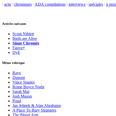
\
actu
\
chroniques
\
ADA compilations
\
interviews
\
spéciales
\
à pro
Articles suivants
Scout Niblett
Birds are Alive
Singe Chromés
Fauve≠
DyE
Même rubrique
Raye
Dupont
Vince Staples
Rome Buyce Night
Sarah Maï
Josh Mason
Pond
Jan Jelinek & Alan Abrahams
A Place To Bury Strangers
The Blood Arm