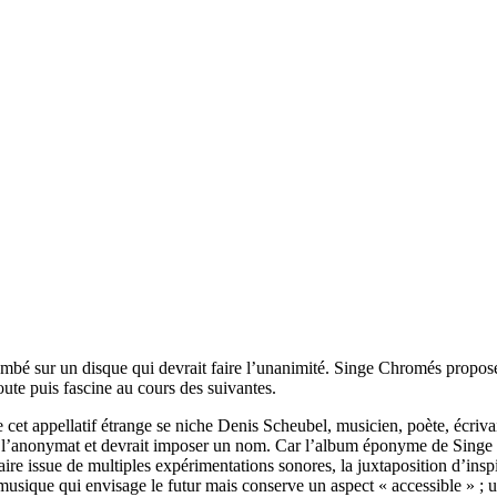
tombé sur un disque qui devrait faire l’unanimité. Singe Chromés prop
oute puis fascine au cours des suivantes.
e cet appellatif étrange se niche Denis Scheubel, musicien, poète, écriva
de l’anonymat et devrait imposer un nom. Car l’album éponyme de Singe
re issue de multiples expérimentations sonores, la juxtaposition d’inspi
usique qui envisage le futur mais conserve un aspect « accessible » ; un