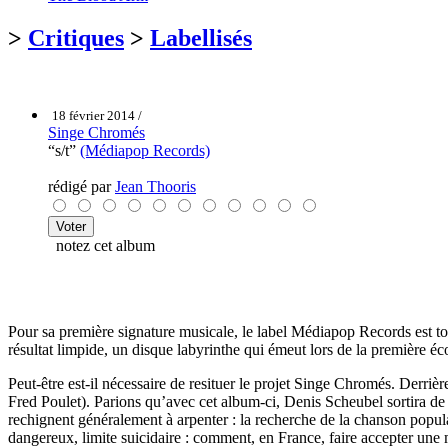
>
Critiques
>
Labellisés
18 février 2014 /
Singe Chromés
“s/t”
(Médiapop Records)
rédigé par
Jean Thooris
notez cet album
Pour sa première signature musicale, le label Médiapop Records est 
résultat limpide, un disque labyrinthe qui émeut lors de la première éc
Peut-être est-il nécessaire de resituer le projet Singe Chromés. Derrièr
Fred Poulet). Parions qu’avec cet album-ci, Denis Scheubel sortira 
rechignent généralement à arpenter : la recherche de la chanson populai
dangereux, limite suicidaire : comment, en France, faire accepter une m