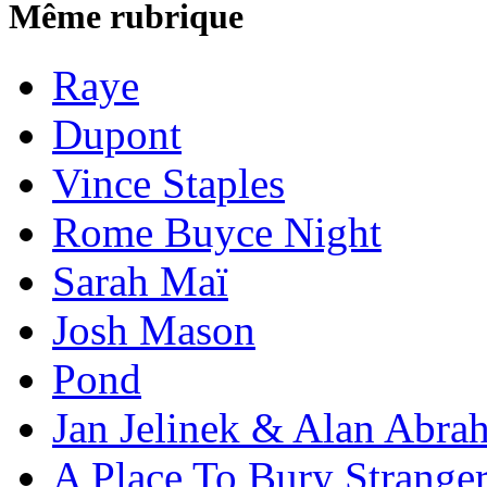
Même rubrique
Raye
Dupont
Vince Staples
Rome Buyce Night
Sarah Maï
Josh Mason
Pond
Jan Jelinek & Alan Abra
A Place To Bury Strange