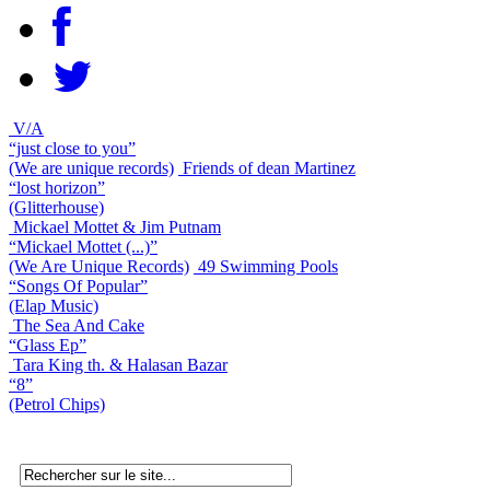
V/A
“just close to you”
(We are unique records)
Friends of dean Martinez
“lost horizon”
(Glitterhouse)
Mickael Mottet & Jim Putnam
“Mickael Mottet (...)”
(We Are Unique Records)
49 Swimming Pools
“Songs Of Popular”
(Elap Music)
The Sea And Cake
“Glass Ep”
Tara King th. & Halasan Bazar
“8”
(Petrol Chips)