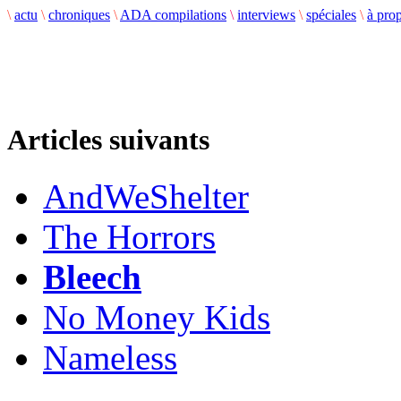
\
actu
\
chroniques
\
ADA compilations
\
interviews
\
spéciales
\
à pro
Articles suivants
AndWeShelter
The Horrors
Bleech
No Money Kids
Nameless